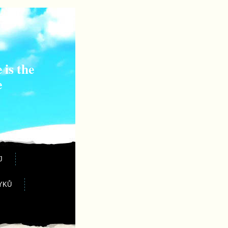
 is the
e
J
YKŮ