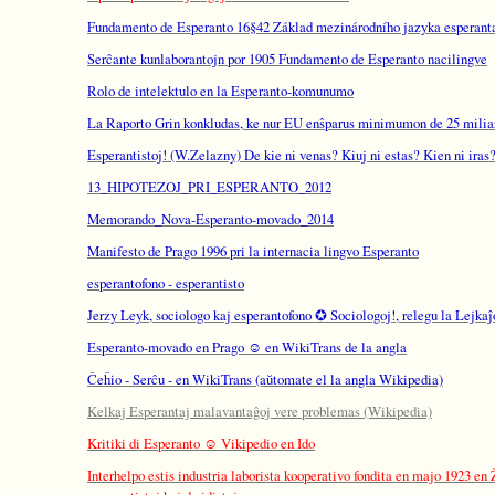
Fundamento de Esperanto 16§42 Základ mezinárodního jazyka esperant
Serĉante kunlaborantojn por 1905 Fundamento de Esperanto nacilingve
Rolo de intelektulo en la Esperanto-komunumo
La Raporto Grin konkludas, ke nur EU enŝparus minimumon de 25 miliar
Esperantistoj! (W.Zelazny) De kie ni venas? Kiuj ni estas? Kien ni iras
13_HIPOTEZOJ_PRI_ESPERANTO_2012
Memorando_Nova-Esperanto-movado_2014
Manifesto de Prago 1996 pri la internacia lingvo Esperanto
esperantofono - esperantisto
Jerzy Leyk, sociologo kaj esperantofono ✪ Sociologoj!, relegu la Lejkaĵ
Esperanto-movado en Prago ☺ en WikiTrans de la angla
Ĉeĥio - Serĉu - en WikiTrans (aŭtomate el la angla Wikipedia)
Kelkaj Esperantaj malavantaĝoj vere problemas (Wikipedia)
Kritiki di Esperanto ☺ Vikipedio en Ido
Interhelpo estis industria laborista kooperativo fondita en majo 1923 en 