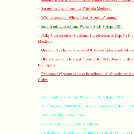
Saranyana Josep Ignasi La Filosofia Medieval
·
What an enigma! Where is the "Speak up" statue?
·
hozená rukavice od pana Wernera SILE, listopad 2014
·
těžký život mladého Mexičana-{un ejercicio de Español}-la 
·
Mexicano
Qué difícil es hablar el español
Jak nesnadné je mluvit šp
♥
·
Oh, how hard it is to speak Spanish!
1 924 interesaj diskut
♣
·
kaj hispana
Protestantský pastor sa stáva katolíkom - silné svedectvo o c
·
Cirkvi
hozená rukavice od pana Wernera SILE, listopad 2014
·
Věra Nosková: PROMĚNY. Diskuse k překladatelským pro
·
AKUZATIVO en ekzemploj
·
Centro pri Biblia Studado, P. Alberto
·
KNIHA Paŝoj al plena posedo
LEGOLIBRO
čítanka k 
·
✪
✪