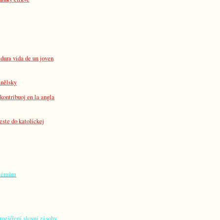
dura vida de un joven
anělsky
-kontribuoj en la angla
este do katolíckej
blémům
rozšíření slovní zásoby