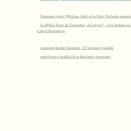
Esperanto ĝusta (William Auld, el la libro "En barko senpilo
·
La Biblia Eraro de Zamenhof - ĉu solvite? - el la diskuto en
·
Lingva Konsultejo
esperanto hledat Googlem: 122 milionů výsledků
·
společenství modlících se křesťanů v esperantu
·