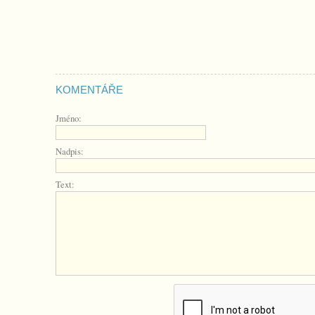
KOMENTÁŘE
Jméno:
Nadpis:
Text: