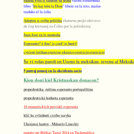
ekniha Pojď si sáhnout na Boha
valora elektronika
libro "
Iru kaj tuŝu la Dion
" libere en la reto, maŝin-
traduko el la ĉeĥa
Adoptuj si svého politika
ekumena preĝo-aktiveco
de ĉiuj kristanoj en Ĉeĥio por la politikistoj
Juan José en la montaña
Esperanto? é fixe! is cool! je hustý!
cvičení-latihan-exercise-ekzerco-ejercicio-exercício
Se vi volas paroli en Usono la meksikan, revenu al Meksik
5 putraj pomoj en la okcidenta socio
Kion doni kiel Kristnaskan donacon?
propedeutika: ruština-esperanto-portugalština
propedeutická hodnota esperanta
16 gramatických pravidel esperanta
klíč ke zvládnutí cizího jazyka
Ukrainiaj kantoj - Mikaelo Lineckij
raporto pri Bibliaj Tagoj 2014 en Tuchoměřice