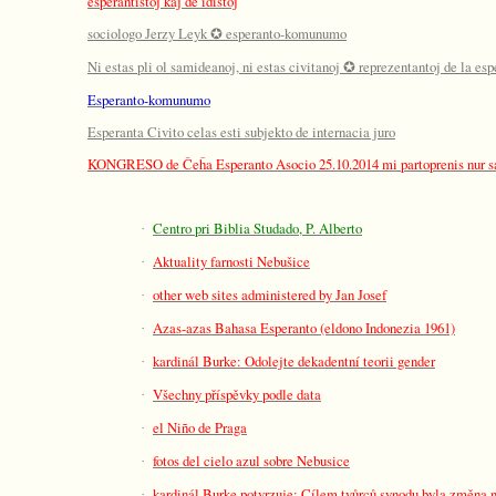
esperantistoj kaj de idistoj
sociologo Jerzy Leyk
esperanto-komunumo
✪
Ni estas pli ol samideanoj, ni estas civitanoj
reprezentantoj de la esp
✪
Esperanto-komunumo
Esperanta Civito celas esti subjekto de internacia juro
KONGRESO de Ĉeĥa Esperanto Asocio 25.10.2014 mi partoprenis nur s
Centro pri Biblia Studado, P. Alberto
·
Aktuality farnosti Nebušice
·
other web sites administered by Jan Josef
·
Azas-azas Bahasa Esperanto (eldono Indonezia 1961)
·
kardinál Burke: Odolejte dekadentní teorii gender
·
Všechny příspěvky podle data
·
el Niño de Praga
·
fotos del cielo azul sobre Nebusice
·
kardinál Burke potvrzuje: Cílem tvůrců synodu byla změna 
·