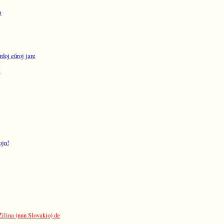
a
doj eŭroj jare
?
ojn!
Žilina (nun Slovakio) de