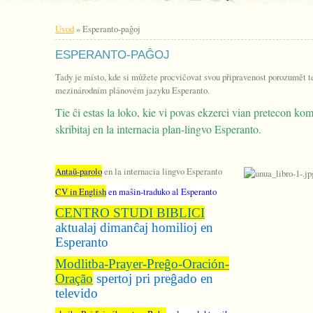
Úvod
»
Esperanto-paĝoj
ESPERANTO-PAĜOJ
Tady je místo, kde si můžete procvičovat svou připravenost porozumět
mezinárodním plánovém jazyku Esperanto.
Tie ĉi estas la loko, kie vi povas ekzerci vian pretecon kom
skribitaj en la internacia plan-lingvo Esperanto.
Antaŭ-parolo
en la internacia lingvo Esperanto
CV in English
en maŝin-traduko al Esperanto
CENTRO STUDI BIBLICI
aktualaj dimanĉaj homilioj en
Esperanto
Modlitba-Prayer-Preĝo-Oración-
Oração
spertoj pri preĝado en
televido