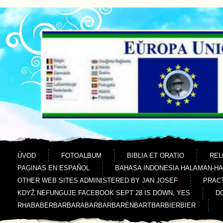
Jdi na obsah
Jdi na menu
ÚVOD
FOTOALBUM
BIBLIA ET ORATIO
REL
PAGINAS EN ESPAÑOL
BAHASA INDONESIA HALAMAN-H
OTHER WEB SITES ADMINISTERED BY JAN JOSEF
PRACT
KDYŽ NEFUNGUJE FACEBOOK SEPT 28 IS DOWN, YES
D
RHABABERBARBARABARBARBARENBARTBARBIERBIER