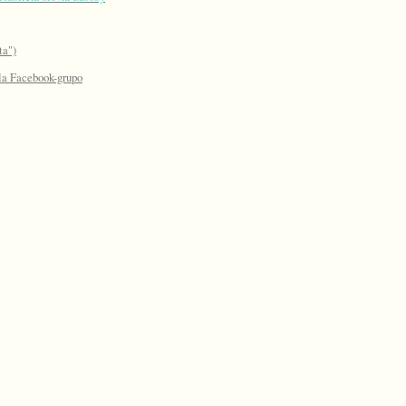
ta")
 la Facebook-grupo