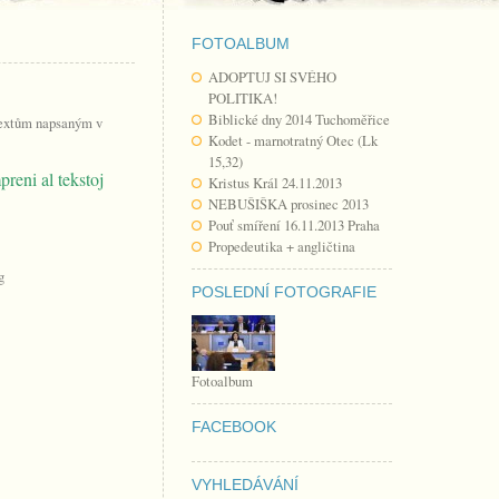
FOTOALBUM
ADOPTUJ SI SVÉHO
POLITIKA!
Biblické dny 2014 Tuchoměřice
 textům napsaným v
Kodet - marnotratný Otec (Lk
15,32)
preni al tekstoj
Kristus Král 24.11.2013
NEBUŠIŠKA prosinec 2013
Pouť smíření 16.11.2013 Praha
Propedeutika + angličtina
POSLEDNÍ FOTOGRAFIE
Fotoalbum
FACEBOOK
VYHLEDÁVÁNÍ