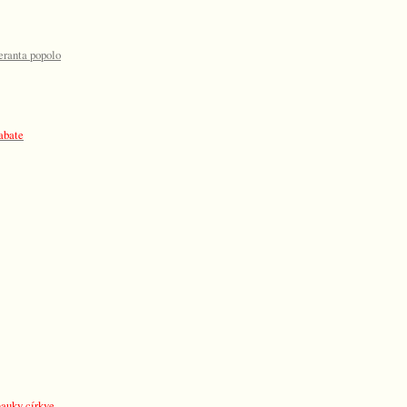
eranta popolo
abate
nauky církve