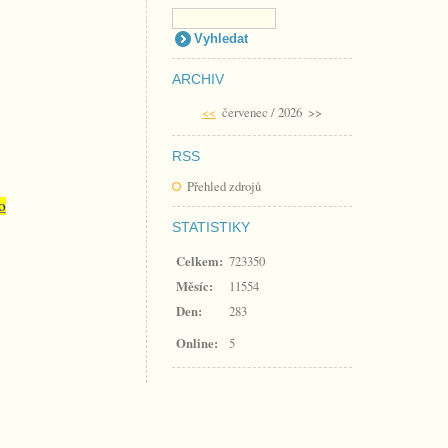
ARCHIV
<<
červenec / 2026
>>
RSS
Přehled zdrojů
o
STATISTIKY
Celkem:
723350
Měsíc:
11554
Den:
283
Online:
5