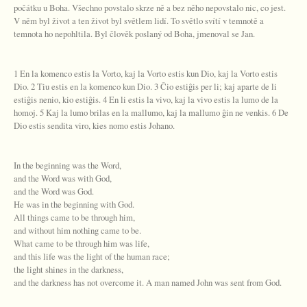
počátku u Boha. Všechno povstalo skrze ně a bez něho nepovstalo nic, co jest.
V něm byl život a ten život byl světlem lidí. To světlo svítí v temnotě a
temnota ho nepohltila. Byl člověk poslaný od Boha, jmenoval se Jan.
1 En la komenco estis la Vorto, kaj la Vorto estis kun Dio, kaj la Vorto estis
Dio. 2 Tiu estis en la komenco kun Dio. 3 Ĉio estiĝis per li; kaj aparte de li
estiĝis nenio, kio estiĝis. 4 En li estis la vivo, kaj la vivo estis la lumo de la
homoj. 5 Kaj la lumo brilas en la mallumo, kaj la mallumo ĝin ne venkis. 6 De
Dio estis sendita viro, kies nomo estis Johano.
In the beginning was the Word,
and the Word was with God,
and the Word was God.
He was in the beginning with God.
All things came to be through him,
and without him nothing came to be.
What came to be through him was life,
and this life was the light of the human race;
the light shines in the darkness,
and the darkness has not overcome it. A man named John was sent from God.