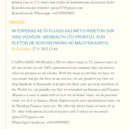
pruntoj ĉiuj ĉe 2 % oferto kun elekto de kontantmono aŭ majstra karto.
Kontaktu nin per retpoŝto: jgina167@gmail.com
Konsultisto de WhatsApp: +447459959092
Odpovědět
MI ESPERAS KE ĜI FLUGIS KAJ METIS RIDETON SUR
VIAN VIZAĜON, WEWEALTH LTD PRUNTOJ, KUN
ELKTON DE KONTANTMONO AŬ MAJSTRA KARTO.
(
Gina Jordan
,
27. 9. 2022
12:44
)
CASH LOANS (WeWealth) LTD we offers loans at 2% interest rates to
all our clients we are 100% guaranteed loan company that can deliver
what we promise to our clients. With the track record that we have we
can ensure you get the best of our service, we are proud to say that we
help hundreds of thousands of people out there can't get help anywhere in
the World, we can proudly say that we extended our business and Finance
(Business Loan) or under debt review we do home loans, we do personal
loans, we do Car finance, Home Improvement and consolidation loans, we
do Wedding Finance loans etc. We offer the above kinds of loans all at
2% offer with option of cash or master card. Contact us via email:
jgina167@gmail.com
WhatsApp Consultant: +447459959092