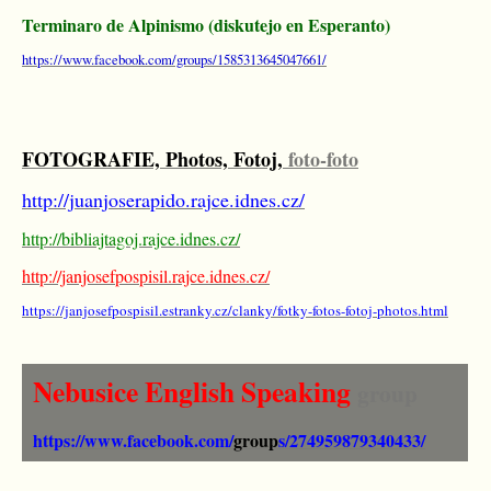
Terminaro de Alpinismo (diskutejo en Esperanto)
https://www.facebook.com/groups/1585313645047661/
FOTOGRAFIE, Photos, Fotoj,
foto-foto
http://juanjoserapido.rajce.idnes.cz/
http://bibliajtagoj.rajce.idnes.cz/
http://janjosefpospisil.rajce.idnes.cz/
https://janjosefpospisil.estranky.cz/clanky/fotky-fotos-fotoj-photos.html
Nebusice English Speaking
group
https://www.facebook.com/
group
s/274959879340433/