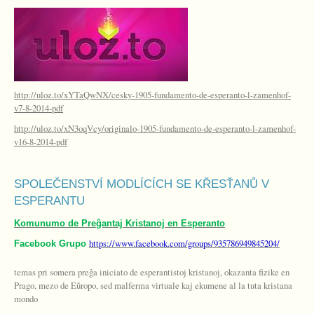
http://uloz.to/xYTaQwNX/cesky-1905-fundamento-de-esperanto-l-zamenhof-
v7-8-2014-pdf
http://uloz.to/xN3oqVcy/originalo-1905-fundamento-de-esperanto-l-zamenhof-
v16-8-2014-pdf
SPOLEČENSTVÍ MODLÍCÍCH SE KŘESŤANŮ V
ESPERANTU
Komunumo de Preĝantaj Kristanoj en Esperanto
https://www.facebook.com/groups/935786949845204/
Facebook Grupo
temas pri somera preĝa iniciato de esperantistoj kristanoj, okazanta fizike en
Prago, mezo de Eŭ
ropo, sed malferma virtuale kaj ekumene al la tuta kristana
mondo