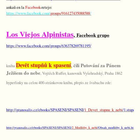
ankaŭ en la
Facebook
-retejo:
https://www.facebook.com/
groups/916127435088588
/
Los Viejos Alpinistas
,
Facebook grupo
https://www.facebook.com/groups/636378269781195/
Devět stupňů k spasení
, čili Putování za Pánem
kniha
Ježíšem do nebe
, Vojtěch Ruffer, kanovník Vyšehradský, Praha 1862
hyperlinky na celou 400-stránkovou knihu, přepis ze švabachu zde:
http://granosalis.cz/ebooks/SPASENI/SPASENI/
1_Devet_stupnu_k_nebi
/1.stupen
http://granosalis.cz/ebooks/SPASENI/SPASENI/
2_Modlitby_k_nebi
/Obsah_modlitby_k_nebi.htm