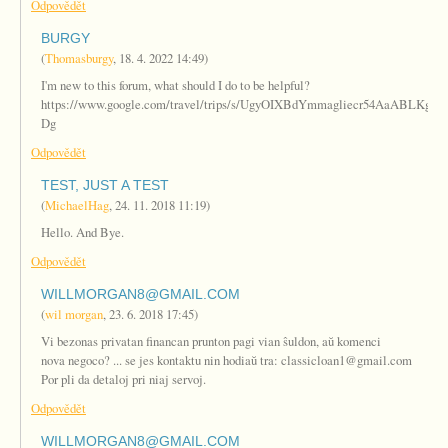
Odpovědět
BURGY
(
Thomasburgy
,
18. 4. 2022
14:49
)
I'm new to this forum, what should I do to be helpful?
https://www.google.com/travel/trips/s/UgyOIXBdYmmagliecr54AaABLKgB
Dg
Odpovědět
TEST, JUST A TEST
(
MichaelHag
,
24. 11. 2018
11:19
)
Hello. And Bye.
Odpovědět
WILLMORGAN8@GMAIL.COM
(
wil morgan
,
23. 6. 2018
17:45
)
Vi bezonas privatan financan prunton pagi vian ŝuldon, aŭ komenci
nova negoco? ... se jes kontaktu nin hodiaŭ tra: classicloan1@gmail.com
Por pli da detaloj pri niaj servoj.
Odpovědět
WILLMORGAN8@GMAIL.COM