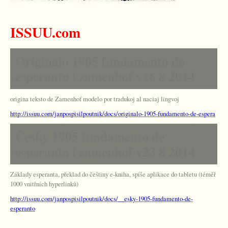
ISSUU.com
Originalo 1905 fundamento de
esperanto l zamenhof v16 8 2014
origina teksto de Zamenhof modelo por tradukoj al naciaj lingvoj
http://issuu.com/janpospisilpoutnik/docs/originalo-1905-fundamento-de-espera
Česky 1905 fundamento de
esperanto l zamenhof v23 8 2014
Základy esperanta, překlad do češtiny e-kniha, spíše aplikace do tabletu (téměř
1000 vnitřních hyperlinků)
http://issuu.com/janpospisilpoutnik/docs/__esky-1905-fundamento-de-
esperanto