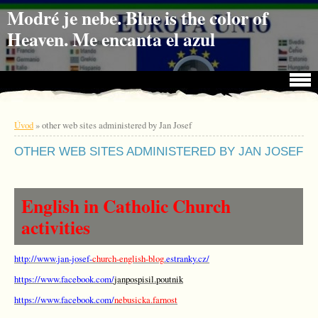
Jdi na obsah
Jdi na menu
Modré je nebe. Blue is the color of
Heaven. Me encanta el azul
Úvod
»
other web sites administered by Jan Josef
OTHER WEB SITES ADMINISTERED BY JAN JOSEF
English in Catholic Church
activities
http://www.jan-josef-
church-english-blog
.estranky.cz/
https://www.facebook.com/
janpospisil.poutnik
https://www.facebook.com/
nebusicka.farnost