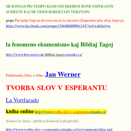
MI SONĜAS PRI TEMPO KIAM ONI SKRIBOS BONE ESPERANTE
SURRETE KAJ MI VIDOS KOREKTAJN TEKSTOJN:
grupo
Por helpi lingvan diversecon en la interreto (Esperanto plus aliaj lingvoj)
https://www.facebook.com/groups/1546486888961143/?ref=ts&fref=ts
la fenomeno ekumenismo kaj Bibliaj Tagoj
http://www.foto-retejo-de-
bibliaj-tagoj
.estranky.cz/
Jan Werner
Elektronika libro,
e
-libro:
TVORBA SLOV V ESPERANTU
La Vortfarado
kniha online
http://www.
tvorba-slov-v-esperantu
.estranky.cz/
diskuze ke knize: (přehled diskuzních příspěvků):
http://www.tvorba-slov-v-esperantu.estranky.cz/rss/comments/data.xml