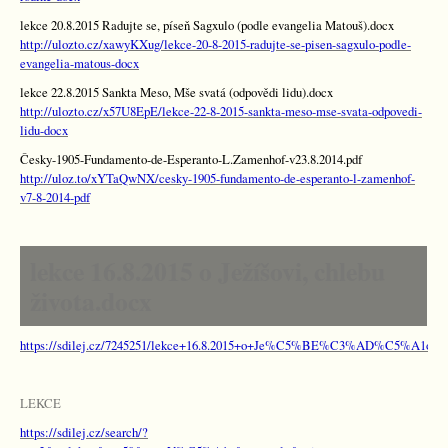
lekce 20.8.2015 Radujte se, píseň Sagxulo (podle evangelia Matouš).docx
http://ulozto.cz/xawyKXug/lekce-20-8-2015-radujte-se-pisen-sagxulo-podle-
evangelia-matous-docx
lekce 22.8.2015 Sankta Meso, Mše svatá (odpovědi lidu).docx
http://ulozto.cz/x57U8EpE/lekce-22-8-2015-sankta-meso-mse-svata-odpovedi-
lidu-docx
Česky-1905-Fundamento-de-Esperanto-L.Zamenhof-v23.8.2014.pdf
http://uloz.to/xYTaQwNX/cesky-1905-fundamento-de-esperanto-l-zamenhof-
v7-8-2014-pdf
lekce 16.8.2015 o Ježíšovi, chlebu
života.docx
https://sdilej.cz/7245251/lekce+16.8.2015+o+Je%C5%BE%C3%AD%C5%A1ov
LEKCE
https://sdilej.cz/search/?