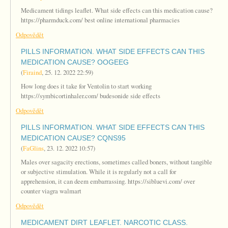
Medicament tidings leaflet. What side effects can this medication cause?
https://pharmduck.com/ best online international pharmacies
Odpovědět
PILLS INFORMATION. WHAT SIDE EFFECTS CAN THIS
MEDICATION CAUSE? OOGEEG
(
Firaind
,
25. 12. 2022
22:59
)
How long does it take for Ventolin to start working
https://symbicortinhaler.com/ budesonide side effects
Odpovědět
PILLS INFORMATION. WHAT SIDE EFFECTS CAN THIS
MEDICATION CAUSE? CQNS95
(
FaGlins
,
23. 12. 2022
10:57
)
Males over sagacity erections, sometimes called boners, without tangible
or subjective stimulation. While it is regularly not a call for
apprehension, it can deem embarrassing. https://sibluevi.com/ over
counter viagra walmart
Odpovědět
MEDICAMENT DIRT LEAFLET. NARCOTIC CLASS.