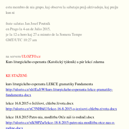
estu membro de nia grupo, kaj observu la sabatajn preĝ-aktivadojn, kaj preĝu
kun ni
frate salutas Jan Josef Poutník
en Prago la 4-an de Julio 2015,
je la 12-a horo kaj 27-a minuto de la Somera Tempo
GMT/UTC 10:27 am
na serveru
ULOZTO.cz
Kurs liturgického esperanta (Katolický týdeník) a pár lekcí zdarma
KE STAŽENÍ:
kurs liturgického esperanta LEKCE gramatiky Fundamenta
http://ulozto.cz/xh1EaJiW/kurs-liturgickeho-esperanta-lekce-gramatiky-
fundamenta-docx
lekce 16.8.2015 o Ježíšovi, chlebu života.docx
http://ulozto.cz/xC5NHbkU/lekce-16-8-2015-o-jezisovi-chlebu-zivota-docx
lekce 18.8.2015 Patro nia, modlitba Otče náš (o rodině).docx
http://ulozto.cz/xfk58PZu/lekce-18-8-2015-patro-nia-modlitba-otce-nas-o-
rodine-docx