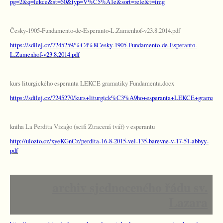
pg=2&q=lekce&st=50&typ=V%C5%A1e&sort=rele&t=img
Česky-1905-Fundamento-de-Esperanto-L.Zamenhof-v23.8.2014.pdf
https://sdilej.cz/7245259/%C4%8Cesky-1905-Fundamento-de-Esperanto-
L.Zamenhof-v23.8.2014.pdf
kurs liturgického esperanta LEKCE gramatiky Fundamenta.docx
https://sdilej.cz/7245270/kurs+liturgick%C3%A9ho+esperanta+LEKCE+gramatik
kniha La Perdita Vizaĝo (scifi Ztracená tvář) v esperantu
http://ulozto.cz/xyeKGnCz/perdita-16-8-2015-vel-135-barevne-v-17-51-abbyy-
pdf
archiv sjednoceného řádu sv.
Lazara