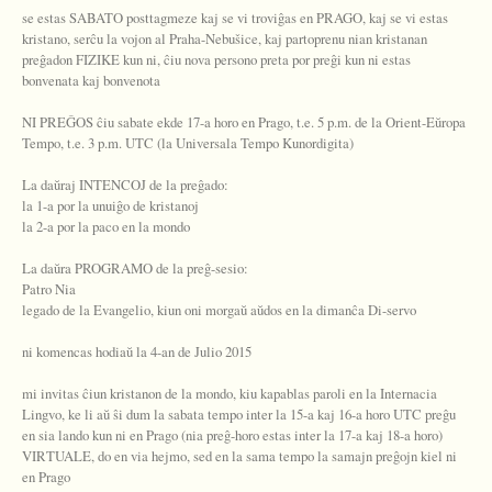
se estas SABATO posttagmeze kaj se vi troviĝas en PRAGO, kaj se vi estas
kristano, serĉu la vojon al Praha-Nebušice, kaj partoprenu nian kristanan
preĝadon FIZIKE kun ni, ĉiu nova persono preta por preĝi kun ni estas
bonvenata kaj bonvenota
NI PREĜOS ĉiu sabate ekde 17-a horo en Prago, t.e. 5 p.m. de la Orient-Eŭropa
Tempo, t.e. 3 p.m. UTC (la Universala Tempo Kunordigita)
La daŭraj INTENCOJ de la preĝado:
la 1-a por la unuiĝo de kristanoj
la 2-a por la paco en la mondo
La daŭra PROGRAMO de la preĝ-sesio:
Patro Nia
legado de la Evangelio, kiun oni morgaŭ aŭdos en la dimanĉa Di-servo
ni komencas hodiaŭ la 4-an de Julio 2015
mi invitas ĉiun kristanon de la mondo, kiu kapablas paroli en la Internacia
Lingvo, ke li aŭ ŝi dum la sabata tempo inter la 15-a kaj 16-a horo UTC preĝu
en sia lando kun ni en Prago (nia preĝ-horo estas inter la 17-a kaj 18-a horo)
VIRTUALE, do en via hejmo, sed en la sama tempo la samajn preĝojn kiel ni
en Prago