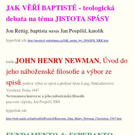
JAK VĚŘÍ BAPTISTÉ - teologická
debata na téma JISTOTA SPÁSY
Jon
Rettig, baptista
Jan Pospíšil, katolík
versus
hyperlink zde
http://pospisil.webzdarma.cz/JAK_mohu_byt_SPASEN_NBK.htm
JOHN HENRY NEWMAN
, Úvod do
kniha
jeho náboženské filosofie a výbor ze
spisů
, podává výbor ze spisů a překlad Alois Lang, Nakladatelství
Vyšehrad, Praha 1947
Newmanova konverse a jeho náboženská filosofie
pracovní výpisky, Jan Pospíšil 2004
hyperlink zde
http://web.quick.cz/JanJosefJiriPospisil/Konverze_John_Henry_Newman_Chesterton_1947.htm
FUNDAMENTO de ESPERANTO