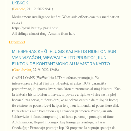
LKBKGK
(
Poacele
,
21. 12. 2022
9:41
)
Medicament intelligence leaflet. What side effects can this medication
cause?
https://paxil.beauty/ paxil cost
All tidings almost drug. Assume from here.
Odpovědět
MI ESPERAS KE ĜI FLUGIS KAJ METIS RIDETON SUR
VIAN VIZAĜON, WEWEALTH LTD PRUNTOJ, KUN
ELKTON DE KONTANTMONO AŬ MAJSTRA KARTO.
(
Gina Jordan
,
27. 9. 2022
12:48
)
CASH LOANS (WeWealth) LTD ni ofertas pruntojn je 2%
interezoprocentoj al ĉiuj niaj klientoj, ni estas 100% garantiita
pruntofirmao, kiu povas liveri tion, kion ni promesas al niaj klientoj. Kun
la historia historio kiun ni havas, ni povas certigi, ke vi ricevas la plej
bonan el nia servo, ni fieras diri, ke ni helpas centojn da miloj da homoj
tie ekstere ne povas ricevi helpon ie ajn en la mondo, ni povas fiere diri,
ke ni etendis nian komercon kaj Financon (Komerca Prunto) aŭ sub
ŝuldrevizio ni faras dompruntojn, ni faras personajn pruntojn, ni faras
Aŭtofinancon, Hejm-Plibonigon kaj firmigajn pruntojn, ni faras
Geedziĝajn Financajn pruntojn ktp. Ni proponas la suprajn specojn de