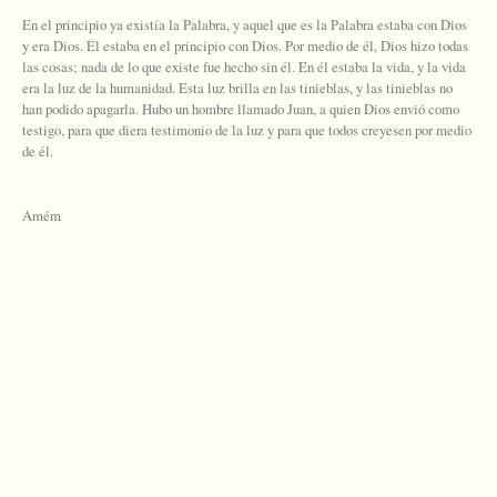
En el principio ya existía la Palabra, y aquel que es la Palabra estaba con Dios
y era Dios. Él estaba en el principio con Dios. Por medio de él, Dios hizo todas
las cosas; nada de lo que existe fue hecho sin él. En él estaba la vida, y la vida
era la luz de la humanidad. Esta luz brilla en las tinieblas, y las tinieblas no
han podido apagarla. Hubo un hombre llamado Juan, a quien Dios envió como
testigo, para que diera testimonio de la luz y para que todos creyesen por medio
de él.
Amém