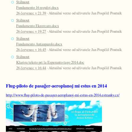
Stáhnout
Fundamento 16 reguloj.docx
26 červenec v 21:39
· Aktuální verze od uživatele Jan Pospíšil Poutník
Stáhnout
Fundamento Ekzercaro.docx
26 červenec v 19:27
· Aktuální verze od uživatele Jan Pospíšil Poutník
Stáhnout
Fundamento Antauparolo.docx
26 červenec v 16:45
· Aktuální verze od uživatele Jan Pospíšil Poutník
Stáhnout
Klariga teksto pri la Esperanto-tago 2014.doc
26 červenec v 16:44
· Aktuální verze od uživatele Jan Pospíšil Poutník
Flug-piloto de pasaĝer-aeroplanoj mi estus en 2014
http://www.flug-piloto-de-pasager-aeroplanoj-mi-estus-en-2014.estranky.cz/