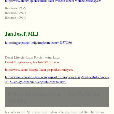
http://www.archiv-sjednoceneho-radu-svateho-lazara-v-praze.estranky.cz/
Reunion-1993-5
Reunion-1994-2
Reunion-1994-3
Jan Josef, MLJ
http://ingjanpospisilmlj.simplesite.com/423579386
Denni-Liturgie-Lazar-Pospisil.estranky.cz
Denní liturgie slova, Jan-JosefMLJ Lazar
http://www.denni-liturgie-lazar-pospisil.estranky.cz/
http://www.denni-liturgie-lazar-pospisil.estranky.cz/clanky/audio-31-december-
2015---cesky--esperanto--english--espanol.html
Denní liturgie slova -- La Palabra
del Día
Na počátku bylo Slovo a to Slovo bylo u Boha a to Slovo byl Bůh. To bylo na