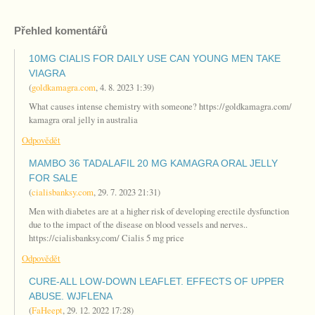
Přehled komentářů
10MG CIALIS FOR DAILY USE CAN YOUNG MEN TAKE
VIAGRA
(
goldkamagra.com
,
4. 8. 2023
1:39
)
What causes intense chemistry with someone? https://goldkamagra.com/
kamagra oral jelly in australia
Odpovědět
MAMBO 36 TADALAFIL 20 MG KAMAGRA ORAL JELLY
FOR SALE
(
cialisbanksy.com
,
29. 7. 2023
21:31
)
Men with diabetes are at a higher risk of developing erectile dysfunction
due to the impact of the disease on blood vessels and nerves..
https://cialisbanksy.com/ Cialis 5 mg price
Odpovědět
CURE-ALL LOW-DOWN LEAFLET. EFFECTS OF UPPER
ABUSE. WJFLENA
(
FaHeept
,
29. 12. 2022
17:28
)