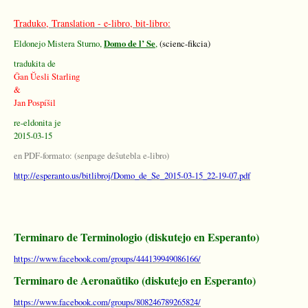
Traduko, Translation - e-libro, bit-libro:
Eldonejo Mistera Sturno,
Domo de l’ Se
,
(scienc-fikcia)
tradukita de
Ĝan Ŭesli Starling
&
Jan Pospíšil
re-eldonita je
2015-03-15
en PDF-formato: (senpage deŝutebla e-libro)
http://esperanto.us/bitlibroj/Domo_de_Se_2015-03-15_22-19-07.pdf
Terminaro de Terminologio (diskutejo en Esperanto)
https://www.facebook.com/groups/444139949086166/
Terminaro de Aeronaŭtiko (diskutejo en Esperanto)
https://www.facebook.com/groups/808246789265824/