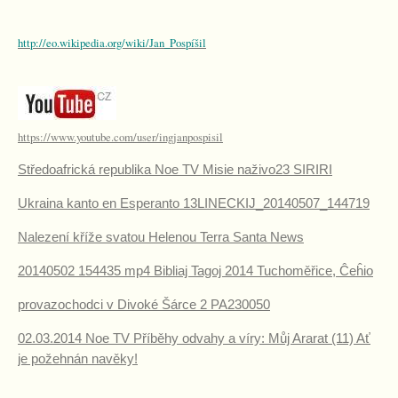
http://eo.wikipedia.org/wiki/Jan_Pospíšil
https://www.youtube.com/user/ingjanpospisil
Středoafrická republika Noe TV Misie naživo23 SIRIRI
Ukraina kanto en Esperanto 13LINECKIJ_20140507_144719
Nalezení kříže svatou Helenou Terra Santa News
20140502 154435 mp4 Bibliaj Tagoj 2014 Tuchoměřice, Ĉeĥio
provazochodci v Divoké Šárce 2 PA230050
02.03.2014 Noe TV Příběhy odvahy a víry: Můj Ararat (11) Ať
je požehnán navěky!