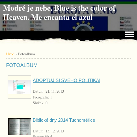
Jdi na obsah
Jdi na menu
Modré je nebe. Blue is the color of
Heaven. Me encanta el azul
Úvod
»
Fotoalbum
FOTOALBUM
ADOPTUJ SI SVÉHO POLITIKA!
Datum:
21. 11. 2013
Fotografií:
1
Složek:
0
Biblické dny 2014 Tuchoměřice
Datum:
15. 12. 2013
Fotografií:
5