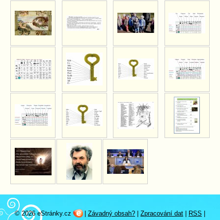
© 2026 eStránky.cz
|
Závadný obsah?
|
Zpracování dat
|
RSS
|