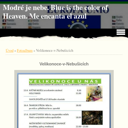
Jdi na obsah
Jdi na menu
Modré je nebe. Blue is the color of
Heaven. Me encanta el azul
Úvod
»
Fotoalbum
»
Velikonoce-v-Nebušicích
Velikonoce-v-Nebušicích