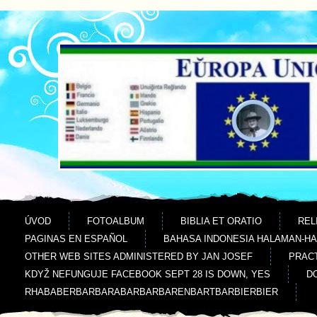
Jdi na obsah
Jdi na menu
ÚVOD
FOTOALBUM
BIBLIA ET ORATIO
REL
PAGINAS EN ESPAÑOL
BAHASA INDONESIA HALAMAN-H
OTHER WEB SITES ADMINISTERED BY JAN JOSEF
PRACT
KDYŽ NEFUNGUJE FACEBOOK SEPT 28 IS DOWN, YES
D
RHABABERBARBARABARBARBARENBARTBARBIERBIER