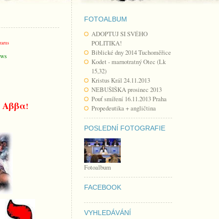
FOTOALBUM
ADOPTUJ SI SVÉHO
POLITIKA!
zarus
Biblické dny 2014 Tuchoměřice
ows
Kodet - marnotratný Otec (Lk
15,32)
Kristus Král 24.11.2013
NEBUŠIŠKA prosinec 2013
Pouť smíření 16.11.2013 Praha
Αββα
!
!
Propedeutika + angličtina
POSLEDNÍ FOTOGRAFIE
Fotoalbum
FACEBOOK
VYHLEDÁVÁNÍ