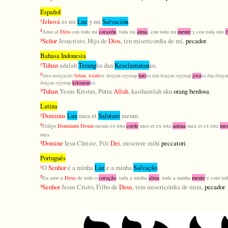
Español
¹
Jehová
es mi
Luz
y mi
Salvación
.
²
Amo al
Dios
con todo mi
corazón
, toda mi
alma
, con toda mi
mente
y con toda mis
f
³
Señor
Jesucristo, Hijo de
Dios
, ten misericordia de mí,
pecador
.
Bahasa Indonesia
¹
Tuhan
adalah
Terang
ku
dan
Keselamatan
ku
.
²
Saya mengasihi
Tuhan
,
Allah
ku, dengan segenap
hati
ku
dan dengan segenap
jiwa
ku
dan denga
dengan segenap
kekuatan
ku
.
³
Tuhan
Yesus Kristus, Putra
Allah
, kasihanilah aku
orang
berdosa
.
Latina
¹
Dominus
Lux
mea et
Salutare
meum.
²
Diligo
Dominum Deum
meum ex toto
corde
meo et ex tota
anima
mea et ex tota
men
mea.
³
Domine
Iesu Christe, Fili
Dei
, miserere mihi
peccatori
.
Português
¹
O
Senhor
é a minha
Luz
e a minha
Salvação
.
²
Eu amo a
Deus
de todo o
coração
, toda a minha
alma
, toda a minha
mente
e com tod
³
Senhor
Jesus Cristo, Filho de
Deus
, tem misericórdia de mim,
pecador
.