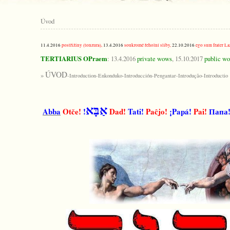
Úvod
11.4.2016
postřižiny (tonzura),
13.4.2016
soukromé řeholní sliby,
22.10.2016
ego sum frater La
TERTIARIUS OPraem
: 13.4.2016
private wows
, 15.10.2017
public w
ÚVOD
»
-Introduction-Enkonduko-Introducción-Pengantar-Introdução-Introductio
אַבָּא
Abba
Otče!
!
Dad!
Tati!
Paĉjo!
¡Papá!
Pai!
Папа