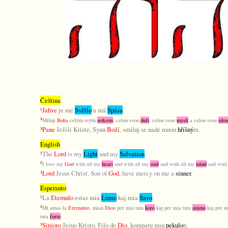
Čeština
¹
Jahve
je mé
Světlo
a má
Spása
.
²
Miluji
Boha
celým svým
srdcem
, celou svou
duší
, celou svou
myslí
a celou svou
silo
³
Pane
Ježíši Kriste, Synu
Boží
, smiluj se nade mnou
hříšný
m
.
English
¹
The
Lord
is my
Light
and my
Salvation
.
²
I love my
God
with all my
heart
and with all my
soul
and with all my
mind
and with
³
Lord
Jesus Christ, Son of
God
, have mercy on me a
sinner
.
Esperanto
¹
La
Eternulo
estas mia
Lumo
kaj mia
Savo
.
²
Mi amas la
Eternulo
n, mian
Dio
n per mia tuta
koro
kaj per mia tuta
animo
kaj per m
tuta
forto
.
³
Sinjoro
Jesuo Kristo, Filo de
Dio
, kompatu min
pekulo
n.