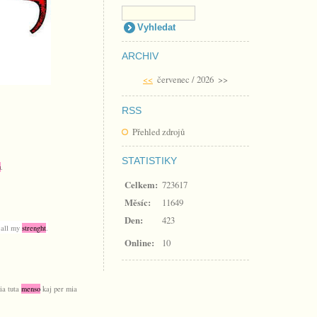
ARCHIV
<<
červenec / 2026
>>
RSS
Přehled zdrojů
STATISTIKY
u
.
Celkem:
723617
Měsíc:
11649
Den:
423
 all my
strenght
.
Online:
10
ia tuta
menso
kaj per mia