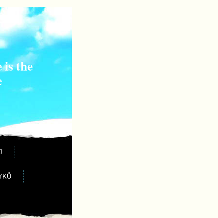
 is the
e
J
YKŮ