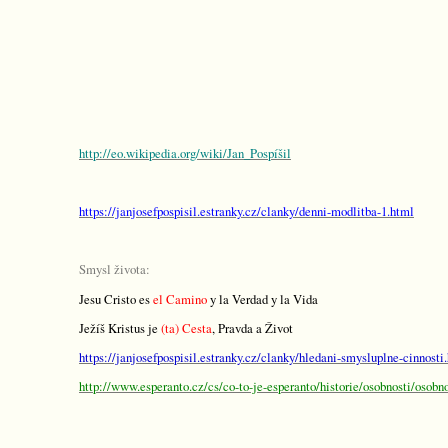
http://eo.wikipedia.org/wiki/Jan_Pospíšil
https://janjosefpospisil.estranky.cz/clanky/denni-modlitba-1.html
Smysl života:
Jesu Cristo es
el Camino
y la Verdad
y la Vida
Ježíš Kristus je
(ta) Cesta
, Pravda a Život
https://janjosefpospisil.estranky.cz/clanky/hledani-smysluplne-cinnosti
http://www.esperanto.cz/cs/co-to-je-esperanto/historie/osobnosti/osobno