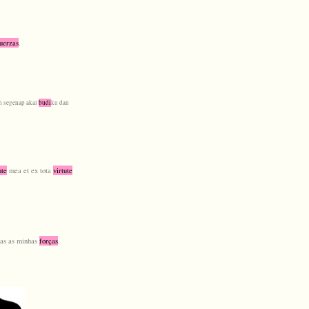
uerzas
.
n segenap akal
budi
ku
dan
te
mea et ex tota
virtute
as as minhas
forças
.