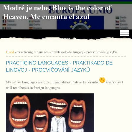
Jdi na obsah
Jdi na menu
Modré je nebe. Blue is the color of
Heaven. Me encanta el azul
Úvod
»
practicing languages - praktikado de lingvoj - procvičování jazyků
PRACTICING LANGUAGES - PRAKTIKADO DE
LINGVOJ - PROCVIČOVÁNÍ JAZYKŮ
My native languages are Czech, and almost native Esperanto
every day I
will read books in foreign languages.