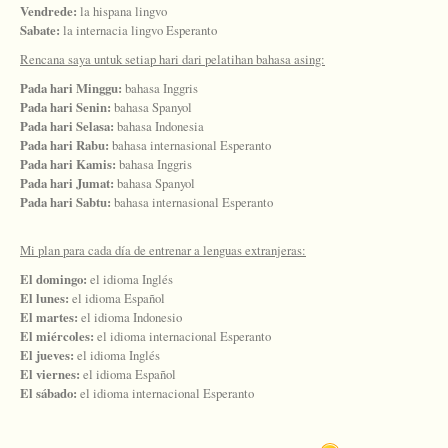
Vendrede:
la hispana lingvo
Sabate:
la internacia lingvo Esperanto
Rencana saya untuk setiap hari dari pelatihan bahasa asing:
Pada hari Minggu:
bahasa Inggris
Pada hari Senin:
bahasa Spanyol
Pada hari Selasa:
bahasa Indonesia
Pada hari Rabu:
bahasa internasional Esperanto
Pada hari Kamis:
bahasa Inggris
Pada hari Jumat:
bahasa Spanyol
Pada hari Sabtu:
bahasa internasional Esperanto
Mi plan para cada día de entrenar a lenguas extranjeras:
El domingo:
el idioma Inglés
El lunes:
el idioma Español
El martes:
el idioma Indonesio
El miércoles:
el idioma internacional Esperanto
El jueves:
el idioma Inglés
El viernes:
el idioma Español
El sábado:
el idioma internacional Esperanto