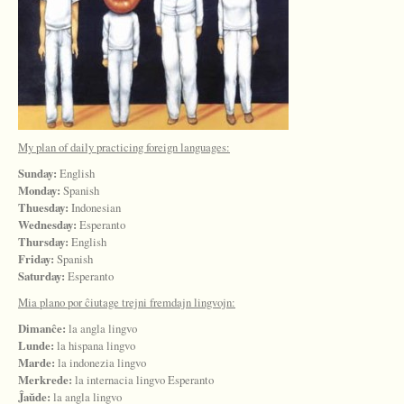
My plan of daily practicing foreign languages:
Sunday:
English
Monday:
Spanish
Thuesday:
Indonesian
Wednesday:
Esperanto
Thursday:
English
Friday:
Spanish
Saturday:
Esperanto
Mia plano por ĉiutage trejni fremdajn lingvojn:
Dimanĉe:
la angla lingvo
Lunde:
la hispana lingvo
Marde:
la indonezia lingvo
Merkrede:
la internacia lingvo Esperanto
Ĵaŭde:
la angla lingvo