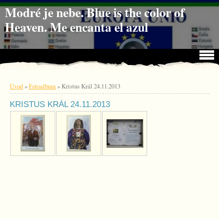
Jdi na obsah
Jdi na menu
Modré je nebe. Blue is the color of
Heaven. Me encanta el azul
Úvod
»
Fotoalbum
»
Kristus Král 24.11.2013
KRISTUS KRÁL 24.11.2013