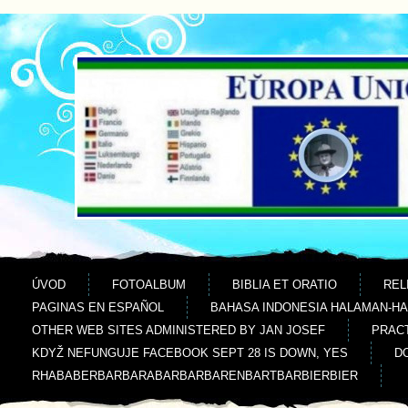
Jdi na obsah
Jdi na menu
ÚVOD
FOTOALBUM
BIBLIA ET ORATIO
REL
PAGINAS EN ESPAÑOL
BAHASA INDONESIA HALAMAN-H
OTHER WEB SITES ADMINISTERED BY JAN JOSEF
PRACT
KDYŽ NEFUNGUJE FACEBOOK SEPT 28 IS DOWN, YES
D
RHABABERBARBARABARBARBARENBARTBARBIERBIER