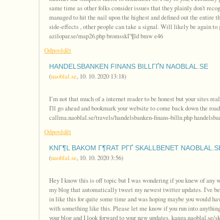
same time as other folks consider issues that they plainly don't reco
managed to hit the nail upon the highest and defined out the entire t
side-effects , other people can take a signal. Will likely be again t
azilopar.se/map26.php bromsskГ¶ld bmw e46
Odpovědět
HANDELSBANKEN FINANS BILLГҐN NAOBLAL.SE
(
naoblal.se
,
10. 10. 2020
13:18
)
I’m not that much of a internet reader to be honest but your sites real
I'll go ahead and bookmark your website to come back down the road.
callma.naoblal.se/travels/handelsbanken-finans-billn.php handelsba
Odpovědět
KNГ¶L BAKOM Г¶RAT PГҐ SKALLBENET NAOBLAL.S
(
naoblal.se
,
10. 10. 2020
3:56
)
Hey I know this is off topic but I was wondering if you knew of any w
my blog that automatically tweet my newest twitter updates. I've bee
in like this for quite some time and was hoping maybe you would h
with something like this. Please let me know if you run into anything
your blog and I look forward to your new updates. kanga.naoblal.se/