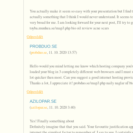
You actually make it seem so easy with your presentation but I find t
actually something that I think I would never understand. It seems 
very broad for me. I am looking forward for your next post, I'll try to g
toyba.munhea.se/map3.php bio oil review acne scars
Odpovědět
PROBDUO.SE
(
probduo.se
,
11. 10. 2020
13:57
)
Hello would you mind letting me know which hosting company you're 
loaded your blog in 3 completely different web browsers and I must s
lot quicker then most. Can you suggest a good internet hosting provid
Thanks a lot, I appreciate it! probduo.se/map3.php naily naglar nГ¤
Odpovědět
AZILOPAR.SE
(
azilopar.se
,
11. 10. 2020
3:40
)
Yes! Finally something about
Definitely imagine that that you said. Your favourite justification ap
internet the simplest factor to remember of. I say to you, I certainly