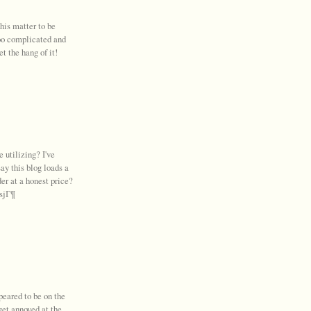
his matter to be
too complicated and
et the hang of it!
utilizing? I've
ay this blog loads a
er at a honest price?
ssjГ¶
peared to be on the
 get annoyed at the