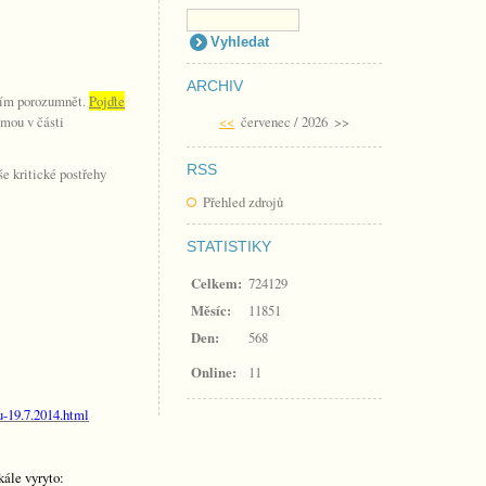
ARCHIV
ažím porozumnět.
Pojďte
amou v části
<<
červenec / 2026
>>
RSS
 kritické postřehy
Přehled zdrojů
STATISTIKY
Celkem:
724129
Měsíc:
11851
Den:
568
Online:
11
u-19.7.2014.html
kále vyryto: