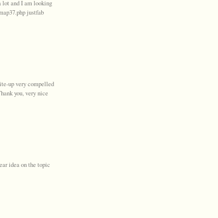
a lot and I am looking
/map37.php justfab
write-up very compelled
Thank you, very nice
ar idea on the topic