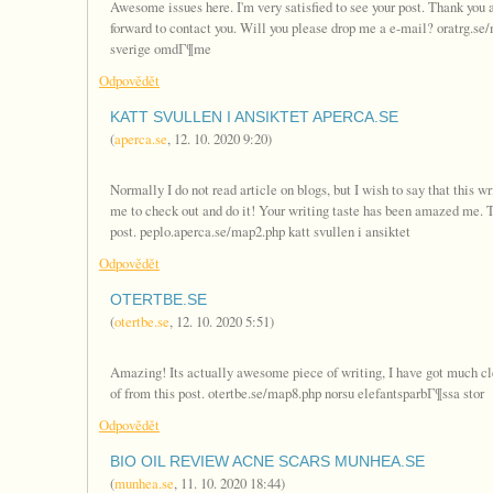
Awesome issues here. I'm very satisfied to see your post. Thank you 
forward to contact you. Will you please drop me a e-mail? oratrg.se
sverige omdГ¶me
Odpovědět
KATT SVULLEN I ANSIKTET APERCA.SE
(
aperca.se
,
12. 10. 2020
9:20
)
Normally I do not read article on blogs, but I wish to say that this 
me to check out and do it! Your writing taste has been amazed me. 
post. peplo.aperca.se/map2.php katt svullen i ansiktet
Odpovědět
OTERTBE.SE
(
otertbe.se
,
12. 10. 2020
5:51
)
Amazing! Its actually awesome piece of writing, I have got much cle
of from this post. otertbe.se/map8.php norsu elefantsparbГ¶ssa stor
Odpovědět
BIO OIL REVIEW ACNE SCARS MUNHEA.SE
(
munhea.se
,
11. 10. 2020
18:44
)