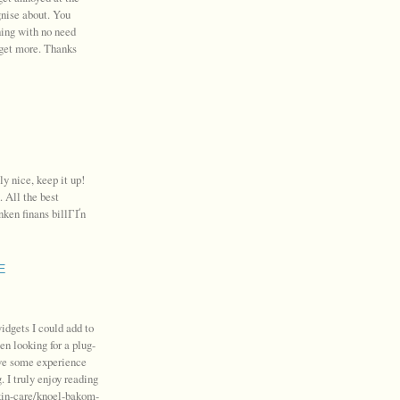
gnise about. You
hing with no need
o get more. Thanks
ly nice, keep it up!
 All the best
nken finans billГҐn
E
idgets I could add to
n looking for a plug-
ave some experience
. I truly enjoy reading
skin-care/knoel-bakom-