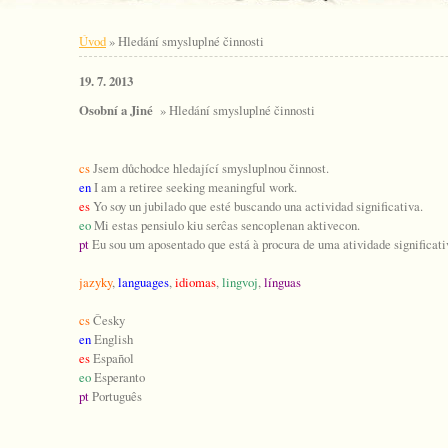
Úvod
»
Hledání smysluplné činnosti
19. 7. 2013
Osobní a Jiné
» Hledání smysluplné činnosti
cs
Jsem důchodce hledající smysluplnou činnost.
en
I am a retiree seeking meaningful work.
es
Yo soy un jubilado que esté buscando una actividad significativa.
eo
Mi estas pensiulo kiu serĉas sencoplenan aktivecon.
pt
Eu sou um aposentado que está à procura de uma atividade significati
jazyky
,
languages
,
idiomas
,
lingvoj
,
línguas
cs
Česky
en
English
es
Español
eo
Esperanto
pt
Português