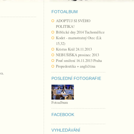
FOTOALBUM
ADOPTUJ SI SVÉHO
POLITIKA!
Biblické dny 2014 Tuchoměřice
Kodet - marnotratný Otec (Lk
15,32)
Kristus Král 24.11.2013
NEBUŠIŠKA prosinec 2013
Pouť smíření 16.11.2013 Praha
Propedeutika + angličtina
va.
POSLEDNÍ FOTOGRAFIE
Fotoalbum
FACEBOOK
VYHLEDÁVÁNÍ