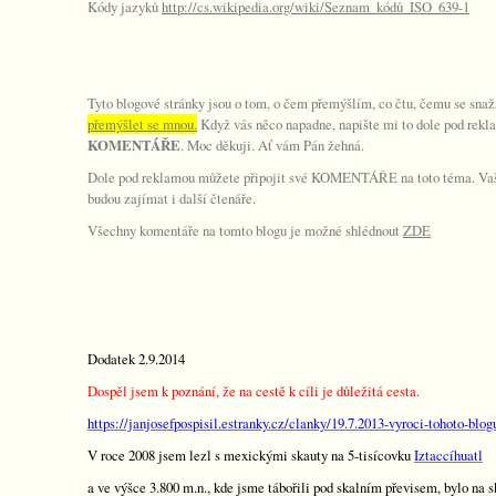
Kódy jazyků
http://cs.wikipedia.org/wiki/Seznam_kódů_ISO_639-1
Tyto blogové stránky jsou o tom, o čem přemýšlím, co čtu, čemu se sn
přemýšlet se mnou.
Když vás něco napadne, napište mi to dole pod rekl
KOMENTÁŘE
. Moc děkuji. Ať vám Pán žehná.
Dole pod reklamou můžete připojit své KOMENTÁŘE na toto téma. Vaše
budou zajímat i další čtenáře.
Všechny komentáře na tomto blogu je možné shlédnout
ZDE
Dodatek 2.9.2014
Dospěl jsem k poznání, že na cestě k cíli je důležitá cesta.
https://janjosefpospisil.estranky.cz/clanky/19.7.2013-vyroci-tohoto-blog
V roce 2008 jsem lezl s mexickými skauty na 5-tisícovku
Iztaccíhuatl
a ve výšce 3.800 m.n., kde jsme tábořili pod skalním převisem, bylo na s