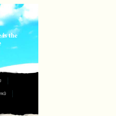
 is the
e
J
YKŮ