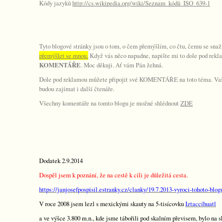
Kódy jazyků
http://cs.wikipedia.org/wiki/Seznam_kódů_ISO_639-1
Tyto blogové stránky jsou o tom, o čem přemýšlím, co čtu, čemu se sn
přemýšlet se mnou.
Když vás něco napadne, napište mi to dole pod rekl
KOMENTÁŘE
. Moc děkuji. Ať vám Pán žehná.
Dole pod reklamou můžete připojit své KOMENTÁŘE na toto téma. Vaše
budou zajímat i další čtenáře.
Všechny komentáře na tomto blogu je možné shlédnout
ZDE
Dodatek 2.9.2014
Dospěl jsem k poznání, že na cestě k cíli je důležitá cesta.
https://janjosefpospisil.estranky.cz/clanky/19.7.2013-vyroci-tohoto-blog
V roce 2008 jsem lezl s mexickými skauty na 5-tisícovku
Iztaccíhuatl
a ve výšce 3.800 m.n., kde jsme tábořili pod skalním převisem, bylo na s