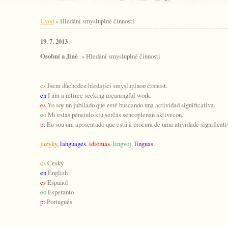
Úvod
»
Hledání smysluplné činnosti
19. 7. 2013
Osobní a Jiné
» Hledání smysluplné činnosti
cs
Jsem důchodce hledající smysluplnou činnost.
en
I am a retiree seeking meaningful work.
es
Yo soy un jubilado que esté buscando una actividad significativa.
eo
Mi estas pensiulo kiu serĉas sencoplenan aktivecon.
pt
Eu sou um aposentado que está à procura de uma atividade significati
jazyky
,
languages
,
idiomas
,
lingvoj
,
línguas
cs
Česky
en
English
es
Español
eo
Esperanto
pt
Português