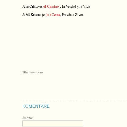
Jesu Cristo es
el Camino
y la Verdad
y la Vida
Ježíš Kristus je
(ta) Cesta
, Pravda a Život
2thelinks.com
KOMENTÁŘE
Jméno: