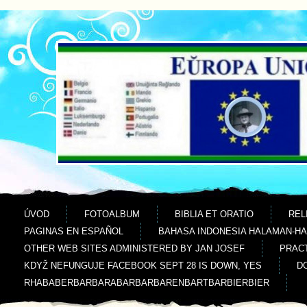
Jdi na obsah
Jdi na menu
ÚVOD
FOTOALBUM
BIBLIA ET ORATIO
REL
PAGINAS EN ESPAÑOL
BAHASA INDONESIA HALAMAN-H
OTHER WEB SITES ADMINISTERED BY JAN JOSEF
PRACT
KDYŽ NEFUNGUJE FACEBOOK SEPT 28 IS DOWN, YES
D
RHABABERBARBARABARBARBARENBARTBARBIERBIER