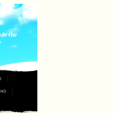
 is the
e
J
YKŮ