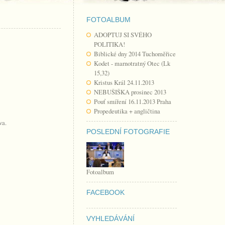
FOTOALBUM
ADOPTUJ SI SVÉHO
POLITIKA!
Biblické dny 2014 Tuchoměřice
Kodet - marnotratný Otec (Lk
15,32)
Kristus Král 24.11.2013
NEBUŠIŠKA prosinec 2013
Pouť smíření 16.11.2013 Praha
Propedeutika + angličtina
va.
POSLEDNÍ FOTOGRAFIE
Fotoalbum
FACEBOOK
VYHLEDÁVÁNÍ