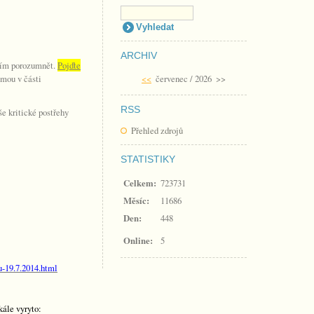
ARCHIV
ažím porozumnět.
Pojďte
amou v části
<<
červenec / 2026
>>
RSS
 kritické postřehy
Přehled zdrojů
STATISTIKY
Celkem:
723731
Měsíc:
11686
Den:
448
Online:
5
u-19.7.2014.html
kále vyryto: