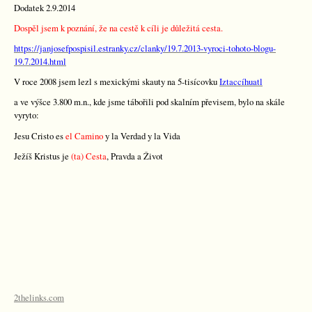
Dodatek 2.9.2014
Dospěl jsem k poznání, že na cestě k cíli je důležitá cesta.
https://janjosefpospisil.estranky.cz/clanky/19.7.2013-vyroci-tohoto-blogu-
19.7.2014.html
V roce 2008 jsem lezl s mexickými skauty na 5-tisícovku
Iztaccíhuatl
a ve výšce 3.800 m.n., kde jsme tábořili pod skalním převisem, bylo na skále
vyryto:
Jesu Cristo es
el Camino
y la Verdad
y la Vida
Ježíš Kristus je
(ta) Cesta
, Pravda a Život
2thelinks.com