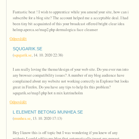
Fantastic beat ! I wish to apprentice while you amend your site, how can i
subscribe for a blog site? The account helped me a acceptable deal. I had
been tiny bit acquainted of this your broadcast offered bright clear idea
helmp.aperca.se/map2.php dermalogica face cleanser
Odpovědět
SQUGARIK.SE
(
squgarik.se
,
14. 10. 2020
22:38
)
I am really loving the theme/design of your web site. Do you ever run into
any browser compatibility issues? A number of my blog audience have
complained about my website not working correctly in Explorer but looks
great in Firefox. Do you have any tips to help fix this problem?
squgarik.se/map3.php hot n mix katrineholm
Odpovědět
L ELEMENT BETONG MUNHEA.SE
(
munhea.se
,
13. 10. 2020
17:13
)
Hey I know this is off topic but I was wondering if you knew of any
widgets I could add to my blog that automatically tweet my newest