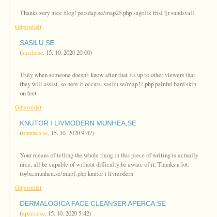
Thanks very nice blog! persdap.se/map25.php sagolik frisГ¶r sundsvall
Odpovědět
SASILU.SE
(
sasilu.se
,
15. 10. 2020
20:00
)
Truly when someone doesn't know after that its up to other viewers that
they will assist, so here it occurs. sasilu.se/map21.php painful hard skin
on feet
Odpovědět
KNUTOR I LIVMODERN MUNHEA.SE
(
munhea.se
,
15. 10. 2020
9:47
)
Your means of telling the whole thing in this piece of writing is actually
nice, all be capable of without difficulty be aware of it, Thanks a lot.
toyba.munhea.se/map1.php knutor i livmodern
Odpovědět
DERMALOGICA FACE CLEANSER APERCA.SE
(
aperca.se
,
15. 10. 2020
5:42
)