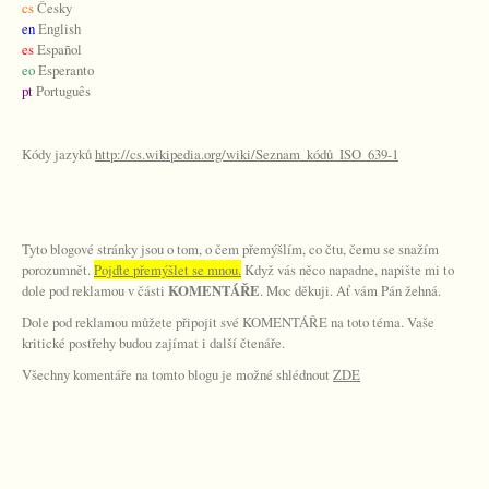
cs
Česky
en
English
es
Español
eo
Esperanto
pt
Português
Kódy jazyků
http://cs.wikipedia.org/wiki/Seznam_kódů_ISO_639-1
Tyto blogové stránky jsou o tom, o čem přemýšlím, co čtu, čemu se snažím
porozumnět.
Pojďte přemýšlet se mnou.
Když vás něco napadne, napište mi to
dole pod reklamou v části
KOMENTÁŘE
. Moc děkuji. Ať vám Pán žehná.
Dole pod reklamou můžete připojit své KOMENTÁŘE na toto téma. Vaše
kritické postřehy budou zajímat i další čtenáře.
Všechny komentáře na tomto blogu je možné shlédnout
ZDE