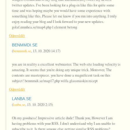
twitter updates. I've been looking for a plug-in like this for quite some
time and was hoping maybe you would have some experience with
something like this. Please let me know if you run into anything. I truly
enjoy reading your blog and I look forward to your new updates.
golaf.munhea.se/map4.php l element betong
Odpovědět
BENMMDI.SE
(
benmmdi.se
,
13. 10. 2020
14:17
)
you are in reality a excellent webmaster. The web site loading velocity is
amazing. It seems that you're doing any unique trick. Moreover, The
contents are masterpiece. you have done a magnificent task on this
subject! benmmdi.se/map17.php wilfa glassmaskin recept
Odpovědět
LANBA.SE
(
lanba.se
,
13. 10. 2020
2:15
)
Oh my goodness! Impressive article dude! Thank you, However I am
having problems with your RSS. I don't understand why I am unable to
subscribe to it. Is there anyone else getting similar RSS problems?