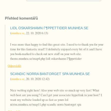
Přehled komentářů
LIDL OSKARSHAMN Г¶PPETTIDER MUNHEA.SE
(
munhea.se
,
22. 10. 2020
6:13
)
I was more than happy to find this great site. I need to to thank you for your
time for this fantastic read!! I definitely enjoyed every bit of it and I have
you book-marked to check out new stuff on your web site.
thems.munhea.se/map4.php lidl oskarshamn Г¶ppettider
Odpovědět
SCANDIC NORRA BANTORGET SPA MUNHEA.SE
(
munhea.se
,
20. 10. 2020
12:42
)
Nice weblog right here! Also your web site so much up very fast! What
web host are you using? Can I get your associate hyperlink in your host? I
want my website loaded up as fast as yours lol
nistm.munhea.se/map11.php scandic norra bantorget spa