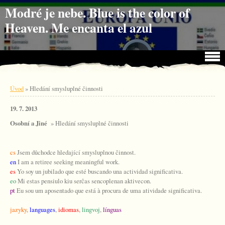
Jdi na obsah
Jdi na menu
Modré je nebe. Blue is the color of
Heaven. Me encanta el azul
Úvod
»
Hledání smysluplné činnosti
19. 7. 2013
Osobní a Jiné
» Hledání smysluplné činnosti
cs
Jsem důchodce hledající smysluplnou činnost.
en
I am a retiree seeking meaningful work.
es
Yo soy un jubilado que esté buscando una actividad significativa.
eo
Mi estas pensiulo kiu serĉas sencoplenan aktivecon.
pt
Eu sou um aposentado que está à procura de uma atividade significativa.
jazyky
,
languages
,
idiomas
,
lingvoj
,
línguas