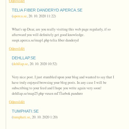
Odpovědět
TELIA FIBER DANDERYD APERCA.SE
(
aperca.se
,
20. 10. 2020
11:22
)
What's up Dear, are you really visiting this web page regularly, if so
afterward you will definitely get good knowledge.
suspi.aperca.se/map1.php telia fiber danderyd
Odpovědět
DEHLLAP.SE
(
dehllap.se
,
20. 10. 2020
10:52
)
Very nice post. I just stumbled upon your blog and wanted to say that I
have truly enjoyed browsing your blog posts. In any case I will be
subscribing to your feed and I hope you write again very soon!
dehllap.se/map25.php vuxen mГҐlarbok panduro
Odpovědět
TUMPHATI.SE
(
tumphati.se
,
20. 10. 2020
1:20
)