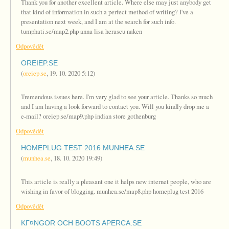
Thank you for another excellent article. Where else may just anybody get
that kind of information in such a perfect method of writing? I've a
presentation next week, and I am at the search for such info.
tumphati.se/map2.php anna lisa herascu naken
Odpovědět
OREIEP.SE
(
oreiep.se
,
19. 10. 2020
5:12
)
Tremendous issues here. I'm very glad to see your article. Thanks so much
and I am having a look forward to contact you. Will you kindly drop me a
e-mail? oreiep.se/map9.php indian store gothenburg
Odpovědět
HOMEPLUG TEST 2016 MUNHEA.SE
(
munhea.se
,
18. 10. 2020
19:49
)
This article is really a pleasant one it helps new internet people, who are
wishing in favor of blogging. munhea.se/map8.php homeplug test 2016
Odpovědět
KГ¤NGOR OCH BOOTS APERCA.SE