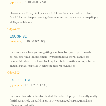
(
aperca.se
,
18. 10. 2020
17:59
)
Hi everyone, it's my first pay a visit at this site, and article is in fact
fruitful for me, keep up posting these content. helmp.aperca.se/map10.php
kГ¤ngor och boots
Odpovědět
ENUGN.SE
(
enugn.se
,
17. 10. 2020
23:06
)
I am not sure where you are getting your info, but good topic. I needs to
spend some time learning more or understanding more. Thanks for
wonderful information I was looking for this information for my mission.
enugn.se/map1.php face stockholm mineral foundation
Odpovědět
EGLUOPU.SE
(
egluopu.se
,
17. 10. 2020
12:33
)
I am sure this article has touched all the internet people, its really really
fastidious article on building up new webpage. egluopu.se/map2.php
Г¶vningar med vikter