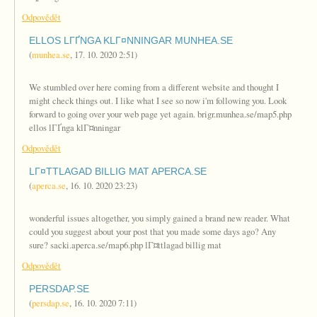
Odpovědět
ELLOS LГҐNGA KLГ¤NNINGAR MUNHEA.SE
(
munhea.se
,
17. 10. 2020
2:51
)
We stumbled over here coming from a different website and thought I
might check things out. I like what I see so now i'm following you. Look
forward to going over your web page yet again. brigr.munhea.se/map5.php
ellos lГҐnga klГ¤nningar
Odpovědět
LГ¤TTLAGAD BILLIG MAT APERCA.SE
(
aperca.se
,
16. 10. 2020
23:23
)
wonderful issues altogether, you simply gained a brand new reader. What
could you suggest about your post that you made some days ago? Any
sure? sacki.aperca.se/map6.php lГ¤ttlagad billig mat
Odpovědět
PERSDAP.SE
(
persdap.se
,
16. 10. 2020
7:11
)