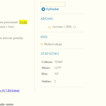
ARCHIV
ažím porozumnět.
Pojďte
amou v části
<<
červenec / 2026
>>
RSS
 kritické postřehy
Přehled zdrojů
STATISTIKY
Celkem:
723407
Měsíc:
11577
Den:
315
Online:
2
u-19.7.2014.html
kále vyryto: