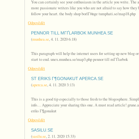
You can certainly see your enthusiasm in the article you write. The 
more passionate writers like you who are not afraid to say how they
follow your heart. the body shop borlГ¤nge tumphati.se/map18.php
Odpovědět
PENNOR TILL MГҐLARBOK MUNHEA.SE
(
munhea.se
,
4. 11. 2020
6:18
)
This paragraph will help the internet users for setting up new blog 
start to end. unex.munhea.se/map3.php pennor till mГҐlarbok
Odpovědět
ST ERIKS Г¶GONAKUT APERCA.SE
(
aperca.se
,
4. 11. 2020
3:13
)
This is a good tip especially to those fresh to the blogosphere. Simp
info… Appreciate your sharing this one. A must read article! grune.
eriks Г¶gonakut
Odpovědět
SASILU.SE
(
sasilu.se
,
2. 11. 2020
15:33
)