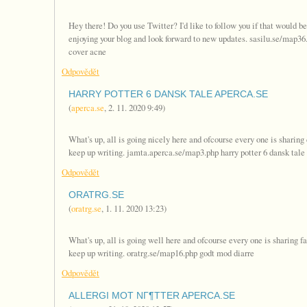
Hey there! Do you use Twitter? I'd like to follow you if that would be
enjoying your blog and look forward to new updates. sasilu.se/map36
cover acne
Odpovědět
HARRY POTTER 6 DANSK TALE APERCA.SE
(
aperca.se
,
2. 11. 2020
9:49
)
What's up, all is going nicely here and ofcourse every one is sharing da
keep up writing. jamta.aperca.se/map3.php harry potter 6 dansk tale
Odpovědět
ORATRG.SE
(
oratrg.se
,
1. 11. 2020
13:23
)
What's up, all is going well here and ofcourse every one is sharing fact
keep up writing. oratrg.se/map16.php godt mod diarre
Odpovědět
ALLERGI MOT NГ¶TTER APERCA.SE