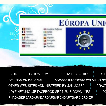
Jdi na obsah
Jdi na menu
ÚVOD
FOTOALBUM
BIBLIA ET ORATIO
REL
PAGINAS EN ESPAÑOL
BAHASA INDONESIA HALAMAN-H
OTHER WEB SITES ADMINISTERED BY JAN JOSEF
PRACT
KDYŽ NEFUNGUJE FACEBOOK SEPT 28 IS DOWN, YES
D
RHABABERBARBARABARBARBARENBARTBARBIERBIER