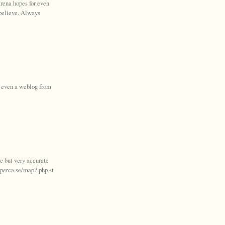
arena hopes for even
 believe. Always
or even a weblog from
le but very accurate
aperca.se/map7.php st