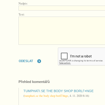
Nadpis:
Text:
Přehled komentářů
TUMPHATI.SE THE BODY SHOP BORLГ¤NGE
(
tumphati.se the body shop borlГ¤nge
,
4. 11. 2020
8:16
)