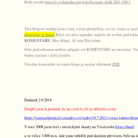
Kódy jazyků
http://cs.wikipedia.org/wiki/Seznam_kódů_ISO_639-1
Tyto blogové stránky jsou o tom, o čem přemýšlím, co čtu, čemu se sn
přemýšlet se mnou.
Když vás něco napadne, napište mi to dole pod rekl
KOMENTÁŘE
. Moc děkuji. Ať vám Pán žehná.
Dole pod reklamou můžete připojit své KOMENTÁŘE na toto téma. Vaše
budou zajímat i další čtenáře.
Všechny komentáře na tomto blogu je možné shlédnout
ZDE
Dodatek 2.9.2014
Dospěl jsem k poznání, že na cestě k cíli je důležitá cesta.
https://janjosefpospisil.estranky.cz/clanky/19.7.2013-vyroci-tohoto-blog
V roce 2008 jsem lezl s mexickými skauty na 5-tisícovku
Iztaccíhuatl
a ve výšce 3.800 m.n., kde jsme tábořili pod skalním převisem, bylo na s