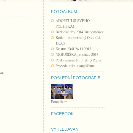
FOTOALBUM
ADOPTUJ SI SVÉHO
POLITIKA!
Biblické dny 2014 Tuchoměřice
Kodet - marnotratný Otec (Lk
15,32)
Kristus Král 24.11.2013
NEBUŠIŠKA prosinec 2013
Pouť smíření 16.11.2013 Praha
Propedeutika + angličtina
va.
POSLEDNÍ FOTOGRAFIE
Fotoalbum
FACEBOOK
VYHLEDÁVÁNÍ