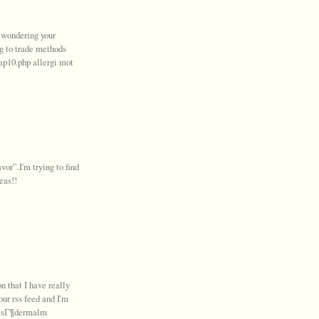
s wondering your
g to trade methods
map10.php allergi mot
vor”.I'm trying to find
eas!!
n that I have really
our rss feed and I'm
on sГ¶dermalm