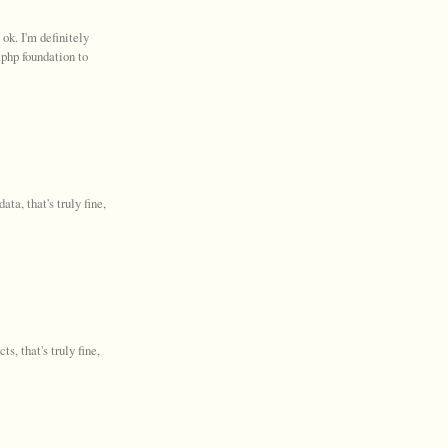
 ok. I'm definitely
.php foundation to
ta, that's truly fine,
s, that's truly fine,