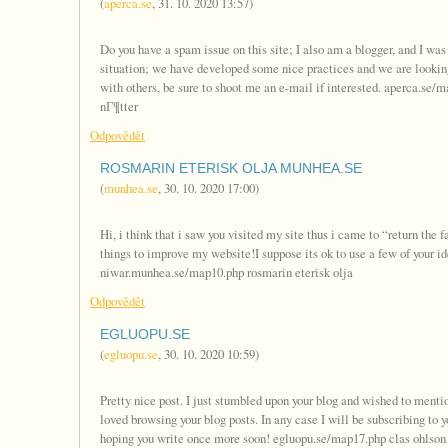
(
aperca.se
,
31. 10. 2020
13:57
)
Do you have a spam issue on this site; I also am a blogger, and I wa
situation; we have developed some nice practices and we are lookin
with others, be sure to shoot me an e-mail if interested. aperca.se/
nГ¶tter
Odpovědět
ROSMARIN ETERISK OLJA MUNHEA.SE
(
munhea.se
,
30. 10. 2020
17:00
)
Hi, i think that i saw you visited my site thus i came to “return the fa
things to improve my website!I suppose its ok to use a few of your id
niwar.munhea.se/map10.php rosmarin eterisk olja
Odpovědět
EGLUOPU.SE
(
egluopu.se
,
30. 10. 2020
10:59
)
Pretty nice post. I just stumbled upon your blog and wished to mentio
loved browsing your blog posts. In any case I will be subscribing to y
hoping you write once more soon! egluopu.se/map17.php clas ohls