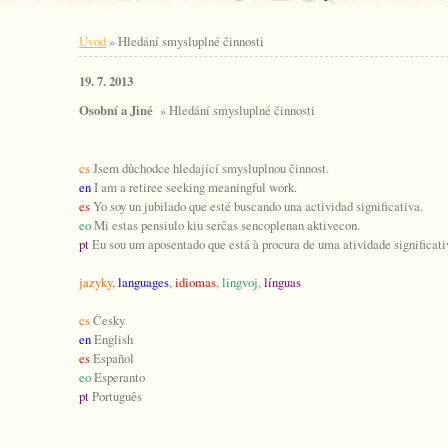
Úvod
»
Hledání smysluplné činnosti
19. 7. 2013
Osobní a Jiné
» Hledání smysluplné činnosti
cs
Jsem důchodce hledající smysluplnou činnost.
en
I am a retiree seeking meaningful work.
es
Yo soy un jubilado que esté buscando una actividad significativa.
eo
Mi estas pensiulo kiu serĉas sencoplenan aktivecon.
pt
Eu sou um aposentado que está à procura de uma atividade significati
jazyky
,
languages
,
idiomas
,
lingvoj
,
línguas
cs
Česky
en
English
es
Español
eo
Esperanto
pt
Português