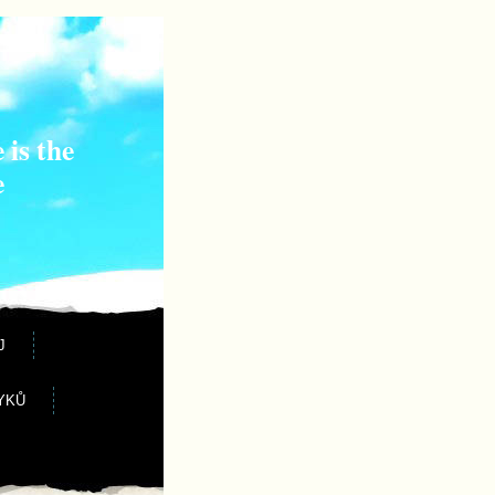
 is the
e
J
YKŮ