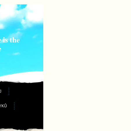
 is the
e
J
YKŮ