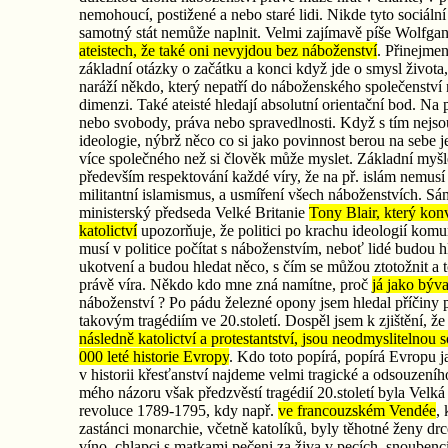
nemohoucí, postižené a nebo staré lidi. Nikde tyto sociál
samotný stát nemůže naplnit. Velmi zajímavě píše Wolfg
ateistech, že také oni nevyjdou bez náboženství
. Přinejme
základní otázky o začátku a konci když jde o smysl života
naráží někdo, který nepatří do náboženského společenstv
dimenzi. Také ateisté hledají absolutní orientační bod. Na 
nebo svobody, práva nebo spravedlnosti. Když s tím nejs
ideologie, nýbrž něco co si jako povinnost berou na sebe je
více společného než si člověk může myslet. Základní myšl
především respektování každé víry, že na př. islám nemus
militantní islamismus, a usmíření všech náboženstvích. S
ministerský předseda Velké Britanie
Tony Blair, který kon
katolictví
upozorňuje, že politici po krachu ideologií ko
musí v politice počítat s náboženstvím, neboť lidé budou 
ukotvení a budou hledat něco, s čím se můžou ztotožnit a 
právě víra. Někdo kdo mne zná namítne, proč
já jako býv
náboženství ? Po pádu železné opony jsem hledal příčiny 
takovým tragédiím ve 20.století. Dospěl jsem k zjištění, ž
následně katolictví a protestantství, jsou neodmyslitelnou s
000 leté historie Evropy
. Kdo toto popírá, popírá Evropu 
v historii křesťanství najdeme velmi tragické a odsouzení
mého názoru však předzvěstí tragédií 20.století byla Velk
revoluce 1789-1795, kdy např.
ve francouzském Vendée
,
zastánci monarchie, včetně katolíků, byly těhotné ženy drc
víno, chlapci s matkami pečeni za živa v pecích, snoubenc