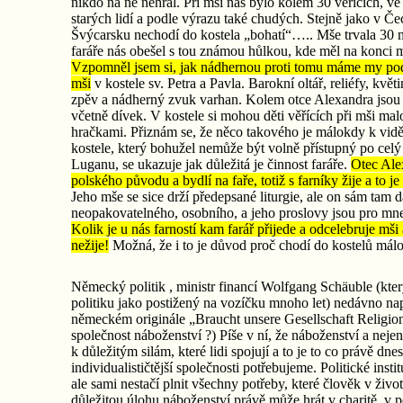
nikdo na ně nehrál. Při mši nás bylo kolem 30 věřících, ve
starých lidí a podle výrazu také chudých. Stejně jako v Če
Švýcarsku nechodí do kostela „bohatí“….. Mše trvala 30
faráře nás obešel s tou známou hůlkou, kde měl na konci 
Vzpomněl jsem si, jak nádhernou proti tomu máme my podb
mši
v kostele sv. Petra a Pavla. Barokní oltář, reliéfy, kvě
zpěv a nádherný zvuk varhan. Kolem otce Alexandra jsou k
včetně dívek. V kostele si mohou děti věřících při mši mal
hračkami. Přiznám se, že něco takového je málokdy k vid
kostele, který bohužel nemůže být volně přístupný po celý
Luganu, se ukazuje jak důležitá je činnost faráře.
Otec Alex
polského původu a bydlí na faře, totiž s farníky žije a to je
Jeho mše se sice drží předepsané liturgie, ale on sám tam 
neopakovatelného, osobního, a jeho proslovy jsou pro mne 
Kolik je u nás farností kam farář přijede a odcelebruje mši
nežije!
Možná, že i to je důvod proč chodí do kostelů málo 
Německý politik , ministr financí Wolfgang Schäuble (kter
politiku jako postižený na vozíčku mnoho let) nedávno nap
německém originále „Braucht unsere Gesellschaft Religion
společnost náboženství ?) Píše v ní, že náboženství a nejen 
k důležitým silám, které lidi spojují a to je to co právě dnes
individualističtější společnosti potřebujeme. Politické instit
ale sami nestačí plnit všechny potřeby, které člověk v živo
důležitou úlohu náboženství právě může hrát v charitě, v p