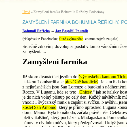
Úvod
»
Zamyšlení farníka Bohumila Řeřichy, Podbořany
ZAMYŠLENÍ FARNÍKA BOHUMILA ŘEŘICHY, 
Bohumil Řeřicha
‎ →
Jan Pospíšil Poutník
(příspěvek z Facebooku;
žlutě zvýrazněno
, co mne nejvíc zaujalo)
Srdečně zdravím, dovoluji si poslat v tomto vánočním čas
zamyšlení.....
Zamyšlení farníka
Již skoro dvanáct let jezdím do
švýcarského kantonu Ticin
italskou Lombardií a je
převážně katolický
. Je tam řada ko
z nejkrásnějších jsou San Lorenzo a barokní s nádhernými
Rocco. V Luganu, kde se tyto „
Chiesy
,“ jak se italsky ko
je do nich volný přístup po celý den. Každý návštěvník m
vhodit 1 švýcarský frank a zapálit si svíčku. Navštívil jse
kostel San Antonio
, který je přímo uprostřed Lugana kou
domu Manor. Byla to náhoda, začala právě mše. Celebroval
pleti v italštině, který pocházel z Madagaskaru. Pomocníka
pánovi v civilním oděvu, který předzpěvoval. I když jsou 