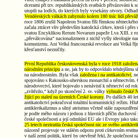
dcerami při tzv. republikánských svatbách přivázováni k s
utopili na lodích, do kterých byly vysekány otvory. Odhad
Vendéeských válkách zahynulo kolem 180 tisíc lidí převáž
roce 1806 zrušil Napoleon Svatou říši římskou německého
začala ztrácet vliv především katolická církev, která i přes 
svatou Encyklikou Rerum Novarum papeže Lva XIII. z ro
„převálcována“ nacionalizmem z nichž vyšly ideologie na
komunizmu. Ani Velká francouzská revoluce ani Velká říj
křesťanství nezničily.
První Republika československá byla v roce 1918 založen
národním principu
a ne, jak by to odpovídalo tehdejšímu s
na národnostním. Byla však
založena i na antikatolictví
, n
spojováno s Rakousko-uherskou monarchií a němectvím.
národovectví, které bojovalo s nenávistí k němectví od r
„zvítězilo,“ když po skončení 2. sv. války
vyhnalo české 
žijící po staletí na územích České koruny
. Po dalších 40 le
antikatolictví pokračoval totalitní komunistický režim. Hl
antiklerikalizmus a silný ateismus včetně stále zapouzdřen
je podle mého názoru i jednou z hlavních příčin duchovní 
české společnosti a její odmítání EU ale i Evropy jako tak
25 letech neztratila česká společnost nic ze svého antikler
názorně projevuje ve stálém odporu proti církevním restit
v naší zemí politik, který by otevřeně řekl, že společnost 