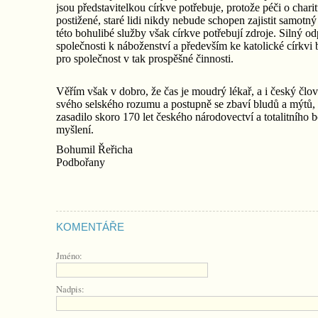
jsou představitelkou církve potřebuje, protože péči o charit
postižené, staré lidi nikdy nebude schopen zajistit samotný 
této bohulibé služby však církve potřebují zdroje. Silný o
společnosti k náboženství a především ke katolické církvi 
pro společnost v tak prospěšné činnosti.
Věřím však v dobro, že čas je moudrý lékař, a i český člo
svého selského rozumu a postupně se zbaví bludů a mýtů,
zasadilo skoro 170 let českého národovectví a totalitního 
myšlení.
Bohumil Řeřicha
Podbořany
KOMENTÁŘE
Jméno:
Nadpis: