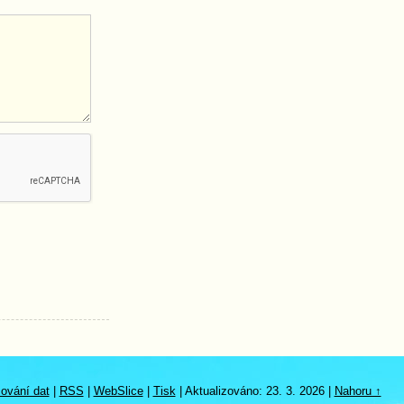
ování dat
|
RSS
|
WebSlice
|
Tisk
|
Aktualizováno: 23. 3. 2026
|
Nahoru ↑