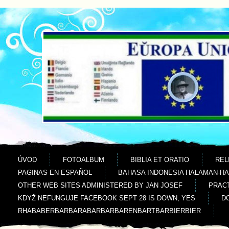
Jdi na obsah
Jdi na menu
ÚVOD
FOTOALBUM
BIBLIA ET ORATIO
REL
PAGINAS EN ESPAÑOL
BAHASA INDONESIA HALAMAN-H
OTHER WEB SITES ADMINISTERED BY JAN JOSEF
PRACT
KDYŽ NEFUNGUJE FACEBOOK SEPT 28 IS DOWN, YES
D
RHABABERBARBARABARBARBARENBARTBARBIERBIER