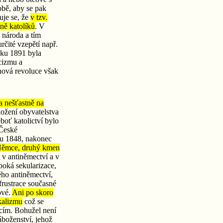
obě, aby se pak
uje se, že
v tzv.
ně katolíků
. V
 národa a tím
určité vzepětí např.
ku 1891 byla
cizmu a
nová revoluce však
a nešťastně na
ložení obyvatelstva
eboť katolictví bylo
 České
oku 1848, nakonec
Němce, druhý kmen
t v antiněmectví a v
uboká sekularizace,
ého antiněmectví,
frustrace současné
ové.
Ani po skoro
ikalizmu
což se
ucím. Bohužel není
náboženství, jehož