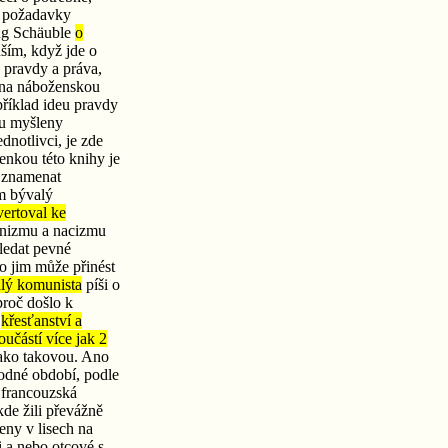
ní požadavky
ang Schäuble
o
nším, když jde o
, pravdy a práva,
í na náboženskou
příklad ideu pravdy
ou myšleny
dnotlivci, je zde
enkou této knihy je
í znamenat
ám bývalý
vertoval ke
munizmu a nacizmu
hledat pevné
to jim může přinést
alý komunista
píši o
proč došlo k
e
křesťanství a
oučástí více jak 2
jako takovou. Ano
hodné období, podle
á francouzská
 kde žili převážně
eny v lisech na
i a nebo otcové s