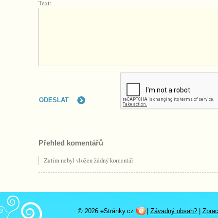
Text:
Přehled komentářů
Zatím nebyl vložen žádný komentář
© 2026 eStránky.cz
|
Závadný obsah?
|
Zprac