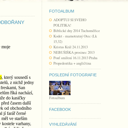
FOTOALBUM
ADOPTUJ SI SVÉHO
PODBOŘANY
POLITIKA!
Biblické dny 2014 Tuchoměřice
Kodet - marnotratný Otec (Lk
15,32)
e moje
Kristus Král 24.11.2013
NEBUŠIŠKA prosinec 2013
Pouť smíření 16.11.2013 Praha
Propedeutika + angličtina
POSLEDNÍ FOTOGRAFIE
o
, který sousedí s
stelů, z nichž jedny
 freskami, San
stelům říká nachází,
Fotoalbum
ůže do kasičky
m před časem další
sek od obchodního
FACEBOOK
 jí farář černé
 měl ve starším
v kostele varhany,
VYHLEDÁVÁNÍ