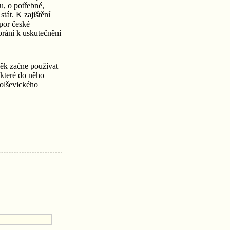
u, o potřebné,
stát. K zajištění
dpor české
brání k uskutečnění
věk začne používat
 které do něho
bolševického