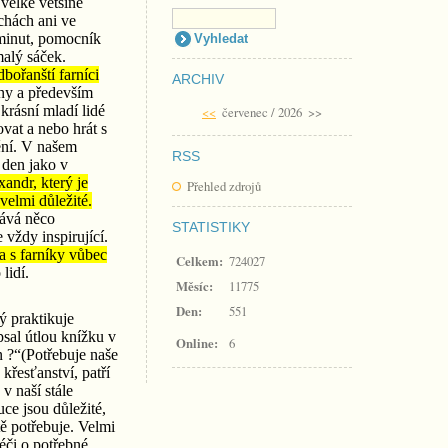
 velké většině
chách ani ve
 minut, pomocník
malý sáček.
ořanští farníci
ARCHIV
tiny a především
rásní mladí lidé
<<
červenec / 2026
>>
ovat a nebo hrát s
ění. V našem
RSS
 den jako v
andr, který je
Přehled zdrojů
 velmi důležité.
dává něco
STATISTIKY
vždy inspirující.
 a s farníky vůbec
Celkem:
724027
lidí.
Měsíc:
11775
Den:
551
ý praktikuje
sal útlou knížku v
Online:
6
 ?“(Potřebuje naše
křesťanství, patří
 v naší stále
uce jsou důležité,
tě potřebuje. Velmi
éči o potřebné,