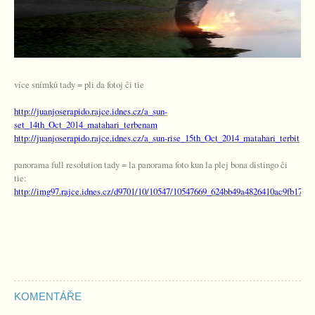
více snímků tady = pli da fotoj ĉi tie
http://juanjoserapido.rajce.idnes.cz/a_sun-
set_14th_Oct_2014_matahari_terbenam
http://juanjoserapido.rajce.idnes.cz/a_sun-rise_15th_Oct_2014_matahari_terbit
panorama full resolution tady = la panorama foto kun la plej bona distingo ĉi
tie:
http://img97.rajce.idnes.cz/d9701/10/10547/10547669_624bb49a4826410ac9fb17cc
KOMENTÁŘE