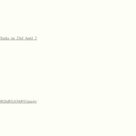
a_Sarka_on_23rd_April_2014
824b26d83c634d91/images/20140423_165947.jpg