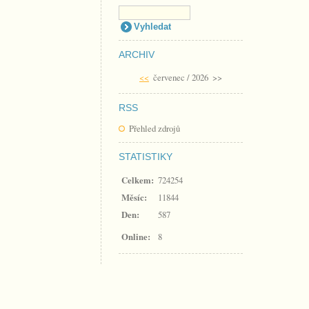
ARCHIV
<<
červenec / 2026
>>
RSS
Přehled zdrojů
STATISTIKY
Celkem:
724254
Měsíc:
11844
Den:
587
Online:
8