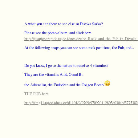
A what you can there to see else in Divoka Sarka?
Please see the photo-album, and click here
http://juanjoserapido.rajce.idnes.cz/the_Rock_and_the_Pub_in_Divok
At the following snaps you can see some rock positions, the Pub, and...
Do you know, I go to the nature to receive 4 vitamins?
They are the vitamins A, E, O and B:
the Adrenalin, the Endophin and the Oxigen Bomb
THE PUB here
http://img11.rajce.idnes.cz/d1101/9/9709/9709201_2805d030abf57753