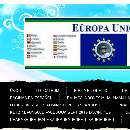
Jdi na obsah
Jdi na menu
ÚVOD
FOTOALBUM
BIBLIA ET ORATIO
REL
PAGINAS EN ESPAÑOL
BAHASA INDONESIA HALAMAN-H
OTHER WEB SITES ADMINISTERED BY JAN JOSEF
PRACT
KDYŽ NEFUNGUJE FACEBOOK SEPT 28 IS DOWN, YES
D
RHABABERBARBARABARBARBARENBARTBARBIERBIER