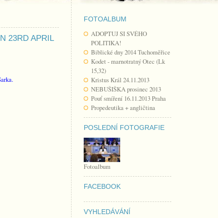
FOTOALBUM
ADOPTUJ SI SVÉHO
N 23RD APRIL
POLITIKA!
Biblické dny 2014 Tuchoměřice
Kodet - marnotratný Otec (Lk
15,32)
Sarka.
Kristus Král 24.11.2013
NEBUŠIŠKA prosinec 2013
Pouť smíření 16.11.2013 Praha
Propedeutika + angličtina
POSLEDNÍ FOTOGRAFIE
Fotoalbum
FACEBOOK
VYHLEDÁVÁNÍ