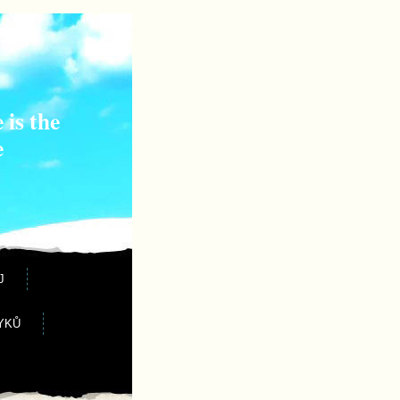
 is the
e
J
YKŮ