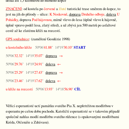
délka asi 1,5 kilometru do mírného kopce
ZNAČENÍ
: od kostela po
červené
a
žluté
turistické trase směrem do kopce, to
jest na jih do přírody -- ulice:
K Noskovně
,
doprava
Druhého odboje
,
doleva
U
Pohádky
, doprava
Pod hájovnou
, mírně vlevo do lesa (úplně vlevo k hájovně,
úplně vpravo podél lesa, zlatý střed), a už zbývá jen 500 metrů po asfaltové
cestě až ke zlatému kříži na rozcestí.
GPS souřadnice
: (zaměření Geodézie 1998)
u kostelního kříže
50º06'
41.88
" 14º19'
30.10
"
START
50º06'
32.32
" 14º19'
35.07
"
doprava
→
50º06'
29.76
" 14º19'
24.91
"
doleva
←
50º06'
25.29
" 14º19'
27.43
"
doprava
→
50º06'
23.46
" 14º19'
17.62
"
doleva
←
u kříže na rozcestí
50º06'
13.93
" 14º18'
56.90
"
CÍL
Věřící esperantisté uctí památku svatého Pia X. nepřetržitou modlitbou v
esperantu po celou dobu pochodu. Katoličtí esperantisté se v takovém případě
společně nahlas modlí modlitbu svatého růžence (s opakovanými modlitbami
Kréda, Otčenáše a Zdrávasu).