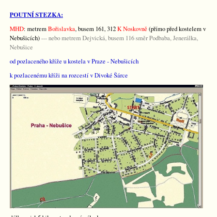
POUTNÍ STEZKA:
MHD
: metrem
Bořislavka
, busem 161, 312
K Noskovně
(přímo před kostelem v
Nebušicích)
--- nebo metrem Dejvická, busem 116 směr Podbaba, Jenerálka,
Nebušice
od pozlaceného kříže u kostela v Praze - Nebušicích
k pozlacenému kříži na rozcestí v Divoké Šárce