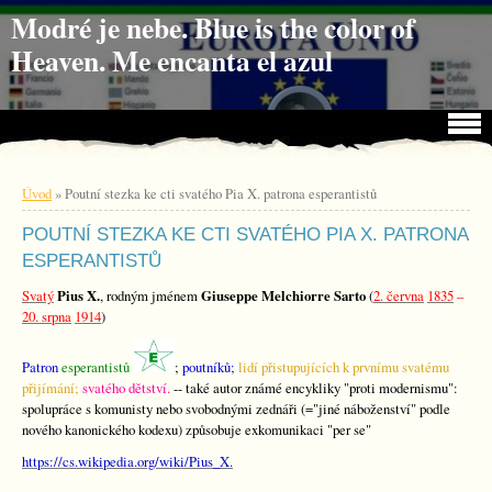
Jdi na obsah
Jdi na menu
Modré je nebe. Blue is the color of
Heaven. Me encanta el azul
Úvod
»
Poutní stezka ke cti svatého Pia X. patrona esperantistů
POUTNÍ STEZKA KE CTI SVATÉHO PIA X. PATRONA
ESPERANTISTŮ
Svatý
Pius X.
, rodným jménem
Giuseppe Melchiorre Sarto
(
2. června
1835
–
20. srpna
1914
)
Patron
esperantist
ů
;
poutníků;
lidí přistupujících k prvnímu svatému
přijímání;
svatého dětství.
-- také autor známé encykliky "proti modernismu":
spolupráce s komunisty nebo svobodnými zednáři (="jiné náboženství" podle
nového kanonického kodexu) způsobuje exkomunikaci "per se"
https://cs.wikipedia.org/wiki/Pius_X.