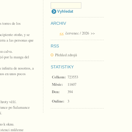
s torres de los
ARCHIV
<<
červenec / 2026
>>
cipiente otoño, y se
erra a las personas que
RSS
su calva.
Přehled zdrojů
gió por la manga del
STATISTIKY
infinita de nosotros, a
nos en unos pocos
Celkem:
723553
Měsíc:
11607
Den:
394
Online:
3
 hroty věží.
slunce po Salamance
í.
ho k oknu.
existenci můžeme