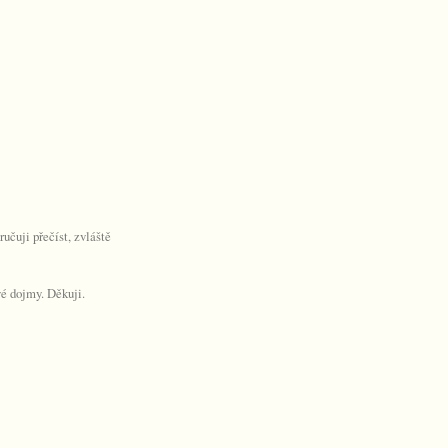
učuji přečíst, zvláště
vé dojmy. Děkuji.