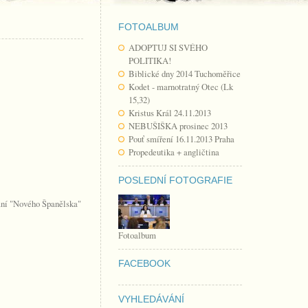
FOTOALBUM
ADOPTUJ SI SVÉHO
POLITIKA!
Biblické dny 2014 Tuchoměřice
Kodet - marnotratný Otec (Lk
15,32)
Kristus Král 24.11.2013
NEBUŠIŠKA prosinec 2013
Pouť smíření 16.11.2013 Praha
Propedeutika + angličtina
POSLEDNÍ FOTOGRAFIE
ání "Nového Španělska"
Fotoalbum
FACEBOOK
VYHLEDÁVÁNÍ