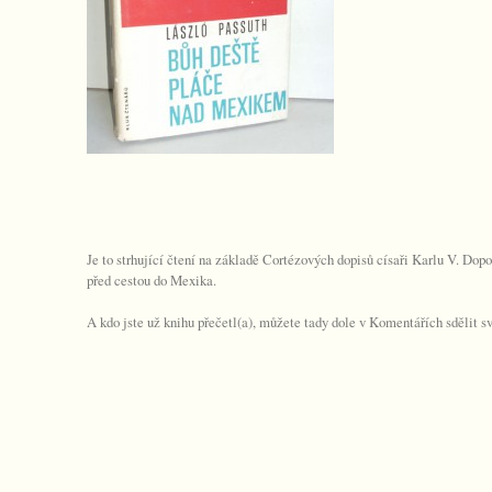
Je to strhující čtení na základě Cortézových dopisů císaři Karlu V. Dopor
před cestou do Mexika.
A kdo jste už knihu přečetl(a), můžete tady dole v Komentářích sdělit s