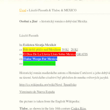
Úvod
»
László Passuth & Tlaloc & MEXICO
Osobní a Jiné
» historický román o dobývání Mexika
László Passuth
hu
Esöisten Siratja Mexikót
cs
Bůh deště pláče nad Mexikem
39 Kč
28 Kč
es
El Dios De La Lluvia Llora Sobre Mexico
GRATIS
en
Tlaloc Weeps For Mexico
eo
Pluvodio ploras Meksikon
Historický román maďarského autora o Hernánu Cortézovi a jeho dobýv
na území Aztéckého císařství byl přeložen do mnoha světových jazyků.
http://cs.wikipedia.org/wiki/Nové_Španělsko
Virreinato de Nueva España
the picture is taken from the English Wikipedia:
Tlaloc
, as shown in the late 16th century
Codex Ríos
.