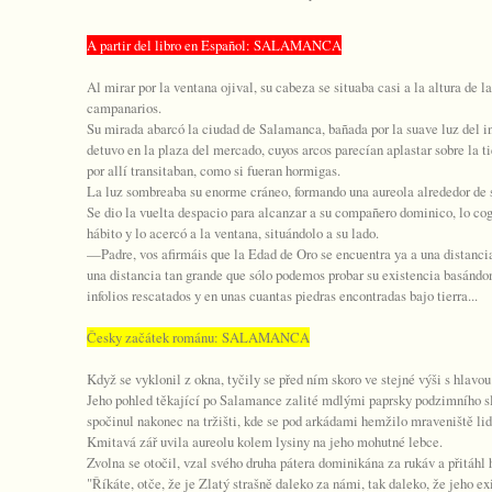
A partir del libro en Espa
ñol: SALAMANCA
Al mirar por la ventana ojival, su cabeza se situaba casi a la altura de la
campanarios.
Su mirada abarcó la ciudad de Salamanca, bañada por la suave luz del in
detuvo en la plaza del mercado, cuyos arcos parecían aplastar sobre la ti
por allí transitaban, como si fueran hormigas.
La luz sombreaba su enorme cráneo, formando una aureola alrededor de 
Se dio la vuelta despacio para alcanzar a su compañero dominico, lo co
hábito y lo acercó a la ventana, situándolo a su lado.
—Padre, vos afirmáis que la Edad de Oro se encuentra ya a una distancia 
una distancia tan grande que sólo podemos probar su existencia basándo
infolios rescatados y en unas cuantas piedras encontradas bajo tierra...
Česky začátek románu: SALAMANCA
Když se vyklonil z okna, tyčily se před ním skoro ve stejné výši s hlavou
Jeho pohled těkající po Salamance zalité mdlými paprsky podzimního 
spočinul nakonec na tržišti, kde se pod arkádami hemžilo mraveniště lid
Kmitavá zář uvila aureolu kolem lysiny na jeho mohutné lebce.
Zvolna se otočil, vzal svého druha pátera dominikána za rukáv a přitáhl 
"Říkáte, otče, že je Zlatý strašně daleko za námi, tak daleko, že jeho 