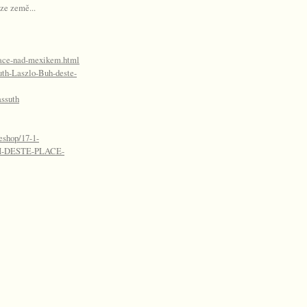
ze země...
place-nad-mexikem.html
th-Laszlo-Buh-deste-
assuth
eshop/17-1-
H-DESTE-PLACE-