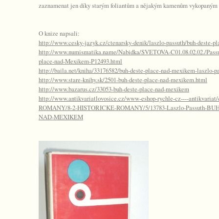
zaznamenat jen díky starým foliantům a nějakým kamenům vykopaným 
O knize napsali:
http://www.cesky-jazyk.cz/ctenarsky-denik/laszlo-passuth/buh-deste-
http://www.numismatika.name/Nabidka/SVETOVA-C01.08.02.02./Passu
place-nad-Mexikem-P12493.html
http://baila.net/kniha/33176582/buh-deste-place-nad-mexikem-laszlo-p
http://www.stare-knihy.sk/2501-buh-deste-place-nad-mexikem.html
http://www.bazarus.cz/33053-buh-deste-place-nad-mexikem
http://www.antikvariatlovosice.cz/www-eshop-rychle-cz----antikvariat/
ROMANY/8-2-HISTORICKE-ROMANY/5/13783-Laszlo-Passuth-BU
NAD-MEXIKEM