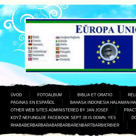
Jdi na obsah
Jdi na menu
ÚVOD
FOTOALBUM
BIBLIA ET ORATIO
REL
PAGINAS EN ESPAÑOL
BAHASA INDONESIA HALAMAN-H
OTHER WEB SITES ADMINISTERED BY JAN JOSEF
PRACT
KDYŽ NEFUNGUJE FACEBOOK SEPT 28 IS DOWN, YES
D
RHABABERBARBARABARBARBARENBARTBARBIERBIER