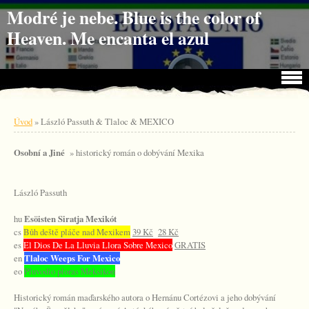
Jdi na obsah
Jdi na menu
Modré je nebe. Blue is the color of
Heaven. Me encanta el azul
Úvod
»
László Passuth & Tlaloc & MEXICO
Osobní a Jiné
» historický román o dobývání Mexika
László Passuth
hu
Esöisten Siratja Mexikót
cs
Bůh deště pláče nad Mexikem
39 Kč
28 Kč
es
El Dios De La Lluvia Llora Sobre Mexico
GRATIS
en
Tlaloc Weeps For Mexico
eo
Pluvodio ploras Meksikon
Historický román maďarského autora o Hernánu Cortézovi a jeho dobývání