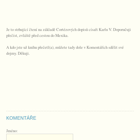
Je to strhující čtení na základě Cortézových dopisů císaři Karlu V. Doporučuji
přečíst, zvláště před cestou do Mexika.
A kdo jste už knihu přečetl(a), můžete tady dole v Komentářích sdělit své
dojmy. Děkuji.
KOMENTÁŘE
Jméno: