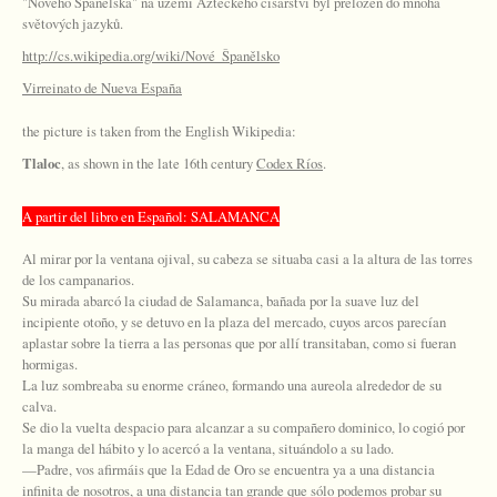
"Nového Španělska" na území Aztéckého císařství byl přeložen do mnoha
světových jazyků.
http://cs.wikipedia.org/wiki/Nové_Španělsko
Virreinato de Nueva España
the picture is taken from the English Wikipedia:
Tlaloc
, as shown in the late 16th century
Codex Ríos
.
A partir del libro en Espa
ñol: SALAMANCA
Al mirar por la ventana ojival, su cabeza se situaba casi a la altura de las torres
de los campanarios.
Su mirada abarcó la ciudad de Salamanca, bañada por la suave luz del
incipiente otoño, y se detuvo en la plaza del mercado, cuyos arcos parecían
aplastar sobre la tierra a las personas que por allí transitaban, como si fueran
hormigas.
La luz sombreaba su enorme cráneo, formando una aureola alrededor de su
calva.
Se dio la vuelta despacio para alcanzar a su compañero dominico, lo cogió por
la manga del hábito y lo acercó a la ventana, situándolo a su lado.
—Padre, vos afirmáis que la Edad de Oro se encuentra ya a una distancia
infinita de nosotros, a una distancia tan grande que sólo podemos probar su