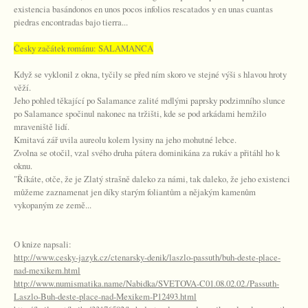
existencia basándonos en unos pocos infolios rescatados y en unas cuantas
piedras encontradas bajo tierra...
Česky začátek románu: SALAMANCA
Když se vyklonil z okna, tyčily se před ním skoro ve stejné výši s hlavou hroty
věží.
Jeho pohled těkající po Salamance zalité mdlými paprsky podzimního slunce
po Salamance spočinul nakonec na tržišti, kde se pod arkádami hemžilo
mraveniště lidí.
Kmitavá zář uvila aureolu kolem lysiny na jeho mohutné lebce.
Zvolna se otočil, vzal svého druha pátera dominikána za rukáv a přitáhl ho k
oknu.
"Říkáte, otče, že je Zlatý strašně daleko za námi, tak daleko, že jeho existenci
můžeme zaznamenat jen díky starým foliantům a nějakým kamenům
vykopaným ze země...
O knize napsali:
http://www.cesky-jazyk.cz/ctenarsky-denik/laszlo-passuth/buh-deste-place-
nad-mexikem.html
http://www.numismatika.name/Nabidka/SVETOVA-C01.08.02.02./Passuth-
Laszlo-Buh-deste-place-nad-Mexikem-P12493.html