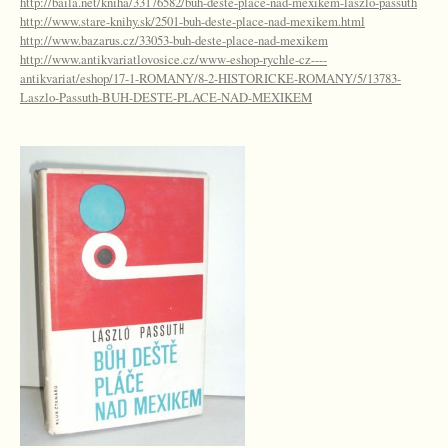
http://baila.net/kniha/33176582/buh-deste-place-nad-mexikem-laszlo-passuth
http://www.stare-knihy.sk/2501-buh-deste-place-nad-mexikem.html
http://www.bazarus.cz/33053-buh-deste-place-nad-mexikem
http://www.antikvariatlovosice.cz/www-eshop-rychle-cz----
antikvariat/eshop/17-1-ROMANY/8-2-HISTORICKE-ROMANY/5/13783-
Laszlo-Passuth-BUH-DESTE-PLACE-NAD-MEXIKEM