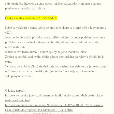
existencia basándonos en unos pocos infolios rescatados y en unas cuantas
piedras encontradas bajo tierra...
Česky začátek románu: SALAMANCA
Když se vyklonil z okna, tyčily se před ním skoro ve stejné výši s hlavou hroty
věží.
Jeho pohled těkající po Salamance zalité mdlými paprsky podzimního slunce
po Salamance spočinul nakonec na tržišti, kde se pod arkádami hemžilo
mraveniště lidí.
Kmitavá zář uvila aureolu kolem lysiny na jeho mohutné lebce.
Zvolna se otočil, vzal svého druha pátera dominikána za rukáv a přitáhl ho k
oknu.
"Říkáte, otče, že je Zlatý strašně daleko za námi, tak daleko, že jeho existenci
můžeme zaznamenat jen díky starým foliantům a nějakým kamenům
vykopaným ze země...
O knize napsali:
http://www.cesky-jazyk.cz/ctenarsky-denik/laszlo-passuth/buh-deste-place-
nad-mexikem.html
http://www.numismatika.name/Nabidka/SVETOVA-C01.08.02.02./Passuth-
Laszlo-Buh-deste-place-nad-Mexikem-P12493.html