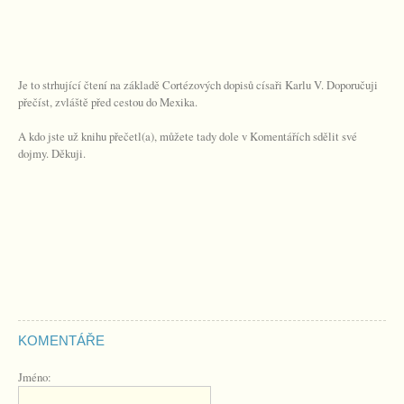
Je to strhující čtení na základě Cortézových dopisů císaři Karlu V. Doporučuji
přečíst, zvláště před cestou do Mexika.
A kdo jste už knihu přečetl(a), můžete tady dole v Komentářích sdělit své
dojmy. Děkuji.
KOMENTÁŘE
Jméno: