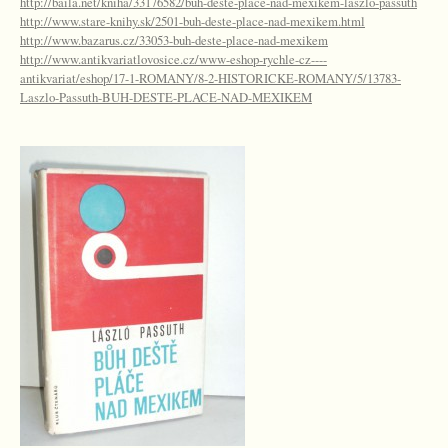
http://baila.net/kniha/33176582/buh-deste-place-nad-mexikem-laszlo-passuth
http://www.stare-knihy.sk/2501-buh-deste-place-nad-mexikem.html
http://www.bazarus.cz/33053-buh-deste-place-nad-mexikem
http://www.antikvariatlovosice.cz/www-eshop-rychle-cz----
antikvariat/eshop/17-1-ROMANY/8-2-HISTORICKE-ROMANY/5/13783-
Laszlo-Passuth-BUH-DESTE-PLACE-NAD-MEXIKEM