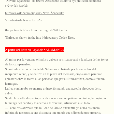
"Nového Španělska" na území Aztéckého císařství byl přeložen do mnoha
světových jazyků.
http://cs.wikipedia.org/wiki/Nové_Španělsko
Virreinato de Nueva España
the picture is taken from the English Wikipedia:
Tlaloc
, as shown in the late 16th century
Codex Ríos
.
A partir del libro en Espa
ñol: SALAMANCA
Al mirar por la ventana ojival, su cabeza se situaba casi a la altura de las torres
de los campanarios.
Su mirada abarcó la ciudad de Salamanca, bañada por la suave luz del
incipiente otoño, y se detuvo en la plaza del mercado, cuyos arcos parecían
aplastar sobre la tierra a las personas que por allí transitaban, como si fueran
hormigas.
La luz sombreaba su enorme cráneo, formando una aureola alrededor de su
calva.
Se dio la vuelta despacio para alcanzar a su compañero dominico, lo cogió por
la manga del hábito y lo acercó a la ventana, situándolo a su lado.
—Padre, vos afirmáis que la Edad de Oro se encuentra ya a una distancia
infinita de nosotros, a una distancia tan grande que sólo podemos probar su