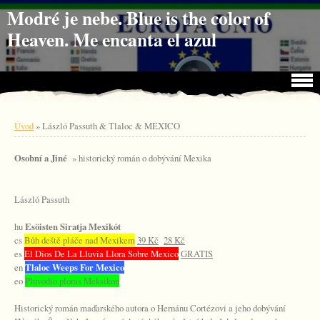
Jdi na obsah
Jdi na menu
Modré je nebe. Blue is the color of
Heaven. Me encanta el azul
Úvod
»
László Passuth & Tlaloc & MEXICO
Osobní a Jiné
» historický román o dobývání Mexika
László Passuth
hu
Esöisten Siratja Mexikót
cs
Bůh deště pláče nad Mexikem
39 Kč
28 Kč
es
El Dios De La Lluvia Llora Sobre Mexico
GRATIS
en
Tlaloc Weeps For Mexico
eo
Pluvodio ploras Meksikon
Historický román maďarského autora o Hernánu Cortézovi a jeho dobývání