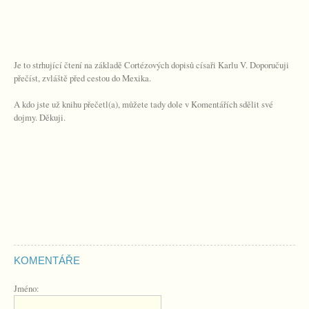
Je to strhující čtení na základě Cortézových dopisů císaři Karlu V. Doporučuji
přečíst, zvláště před cestou do Mexika.
A kdo jste už knihu přečetl(a), můžete tady dole v Komentářích sdělit své
dojmy. Děkuji.
KOMENTÁŘE
Jméno: