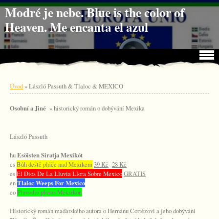
Jdi na obsah
Jdi na menu
Modré je nebe. Blue is the color of
Heaven. Me encanta el azul
Úvod
»
László Passuth & Tlaloc & MEXICO
Osobní a Jiné
» historický román o dobývání Mexika
László Passuth
hu
Esöisten Siratja Mexikót
cs
Bůh deště pláče nad Mexikem
39 Kč
28 Kč
es
El Dios De La Lluvia Llora Sobre Mexico
GRATIS
en
Tlaloc Weeps For Mexico
eo
Pluvodio ploras Meksikon
Historický román maďarského autora o Hernánu Cortézovi a jeho dobývání