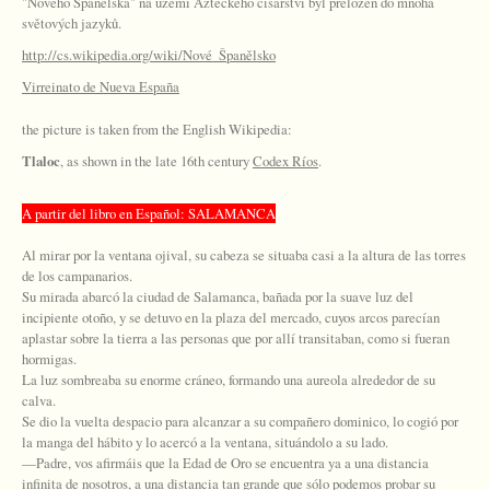
"Nového Španělska" na území Aztéckého císařství byl přeložen do mnoha
světových jazyků.
http://cs.wikipedia.org/wiki/Nové_Španělsko
Virreinato de Nueva España
the picture is taken from the English Wikipedia:
Tlaloc
, as shown in the late 16th century
Codex Ríos
.
A partir del libro en Espa
ñol: SALAMANCA
Al mirar por la ventana ojival, su cabeza se situaba casi a la altura de las torres
de los campanarios.
Su mirada abarcó la ciudad de Salamanca, bañada por la suave luz del
incipiente otoño, y se detuvo en la plaza del mercado, cuyos arcos parecían
aplastar sobre la tierra a las personas que por allí transitaban, como si fueran
hormigas.
La luz sombreaba su enorme cráneo, formando una aureola alrededor de su
calva.
Se dio la vuelta despacio para alcanzar a su compañero dominico, lo cogió por
la manga del hábito y lo acercó a la ventana, situándolo a su lado.
—Padre, vos afirmáis que la Edad de Oro se encuentra ya a una distancia
infinita de nosotros, a una distancia tan grande que sólo podemos probar su