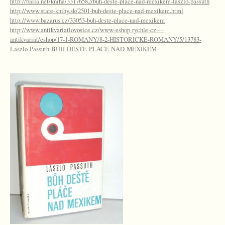
http://baila.net/kniha/33176582/buh-deste-place-nad-mexikem-laszlo-passuth
http://www.stare-knihy.sk/2501-buh-deste-place-nad-mexikem.html
http://www.bazarus.cz/33053-buh-deste-place-nad-mexikem
http://www.antikvariatlovosice.cz/www-eshop-rychle-cz----
antikvariat/eshop/17-1-ROMANY/8-2-HISTORICKE-ROMANY/5/13783-
Laszlo-Passuth-BUH-DESTE-PLACE-NAD-MEXIKEM