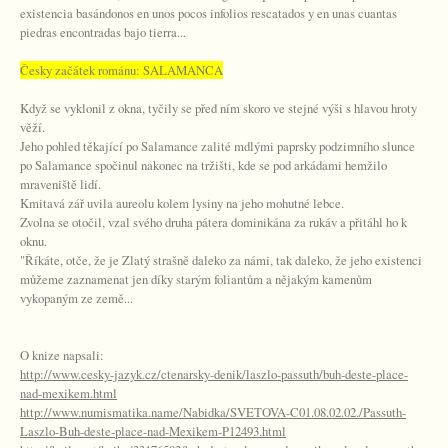
existencia basándonos en unos pocos infolios rescatados y en unas cuantas
piedras encontradas bajo tierra...
Česky začátek románu: SALAMANCA
Když se vyklonil z okna, tyčily se před ním skoro ve stejné výši s hlavou hroty
věží.
Jeho pohled těkající po Salamance zalité mdlými paprsky podzimního slunce
po Salamance spočinul nakonec na tržišti, kde se pod arkádami hemžilo
mraveniště lidí.
Kmitavá zář uvila aureolu kolem lysiny na jeho mohutné lebce.
Zvolna se otočil, vzal svého druha pátera dominikána za rukáv a přitáhl ho k
oknu.
"Říkáte, otče, že je Zlatý strašně daleko za námi, tak daleko, že jeho existenci
můžeme zaznamenat jen díky starým foliantům a nějakým kamenům
vykopaným ze země...
O knize napsali:
http://www.cesky-jazyk.cz/ctenarsky-denik/laszlo-passuth/buh-deste-place-
nad-mexikem.html
http://www.numismatika.name/Nabidka/SVETOVA-C01.08.02.02./Passuth-
Laszlo-Buh-deste-place-nad-Mexikem-P12493.html