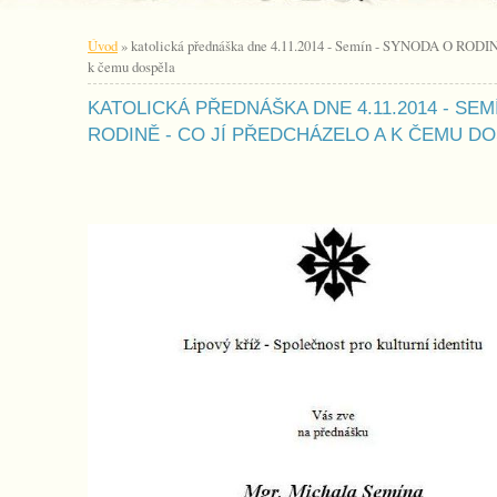
Úvod
»
katolická přednáška dne 4.11.2014 - Semín - SYNODA O RODINĚ
k čemu dospěla
KATOLICKÁ PŘEDNÁŠKA DNE 4.11.2014 - SEM
RODINĚ - CO JÍ PŘEDCHÁZELO A K ČEMU D