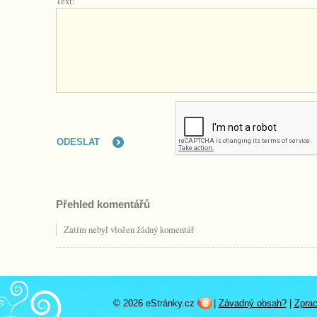
Text:
Přehled komentářů
Zatím nebyl vložen žádný komentář
© 2026 eStránky.cz
|
Závadný obsah?
|
Zprac