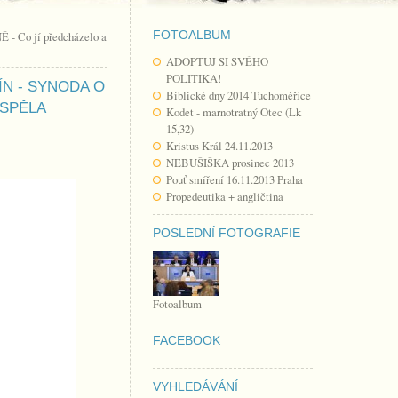
FOTOALBUM
 - Co jí předcházelo a
ADOPTUJ SI SVÉHO
POLITIKA!
ÍN - SYNODA O
Biblické dny 2014 Tuchoměřice
OSPĚLA
Kodet - marnotratný Otec (Lk
15,32)
Kristus Král 24.11.2013
NEBUŠIŠKA prosinec 2013
Pouť smíření 16.11.2013 Praha
Propedeutika + angličtina
POSLEDNÍ FOTOGRAFIE
Fotoalbum
FACEBOOK
VYHLEDÁVÁNÍ