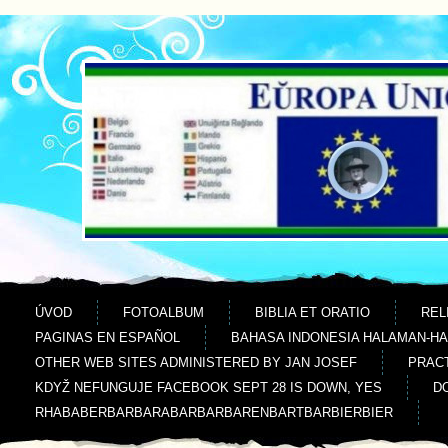
Jdi na obsah
Jdi na menu
ÚVOD
FOTOALBUM
BIBLIA ET ORATIO
REL
PAGINAS EN ESPAÑOL
BAHASA INDONESIA HALAMAN-H
OTHER WEB SITES ADMINISTERED BY JAN JOSEF
PRACT
KDYŽ NEFUNGUJE FACEBOOK SEPT 28 IS DOWN, YES
D
RHABABERBARBARABARBARBARENBARTBARBIERBIER