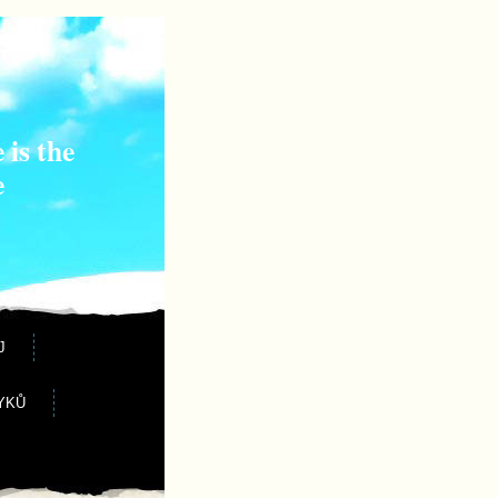
 is the
e
J
YKŮ