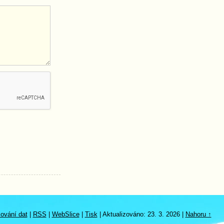
ování dat
|
RSS
|
WebSlice
|
Tisk
|
Aktualizováno: 23. 3. 2026
|
Nahoru ↑