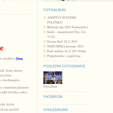
FOTOALBUM
ADOPTUJ SI SVÉHO
POLITIKA!
Biblické dny 2014 Tuchoměřice
Kodet - marnotratný Otec (Lk
15,32)
Kristus Král 24.11.2013
le
NEBUŠIŠKA prosinec 2013
Pouť smíření 16.11.2013 Praha
Propedeutika + angličtina
vé encyklice
Quas
POSLEDNÍ FOTOGRAFIE
ádl. Zemi, kterou
 nejvyšším
m a bezbranným...
Fotoalbum
 a s konečnou platností
 a úděl člověka o něco
FACEBOOK
Krále Ježíše
ích tou největší
VYHLEDÁVÁNÍ