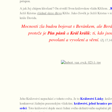
potupou.
A jak Jej chápou křesťané?
On stvrdil Svou královskou vládu Křížem. „
R
Ježíš Kristus
vládnul skrze dřevo
Kříže. Jako člověk je Ježíš Kristus v r
krále Davida.
Mocnosti zla budou bojovat s Beránkem, ale Berá
protože je
Pán pánů
a
Král králů
; ti, kdo jso
povolaní a vyvolení a věrní.
(Zj 17,14
Jeho Království nepochází z tohoto světa. Je to
Království Lásky
; králo
konkurovat žádným pozemským vládcům;
království, jehož hranice p
srdci
. Toto království dojde mezi lidmi svého definitivního naplnění při