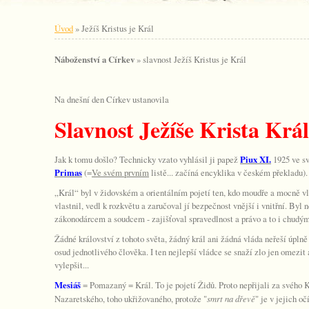
Úvod
»
Ježíš Kristus je Král
Náboženství a Církev
» slavnost Ježíš Kristus je Král
Na dnešní den Církev ustanovila
Slavnost Ježíše Krista Krá
Jak k tomu došlo? Technicky vzato vyhlásil ji papež
Piux XI.
1925 ve s
Primas
(=
Ve svém prvním
listě... začíná encyklika v českém překladu).
„Král“ byl v židovském a orientálním pojetí ten, kdo moudře a mocně vl
vlastnil, vedl k rozkvětu a zaručoval jí bezpečnost vnější i vnitřní. Byl
zákonodárcem a soudcem - zajišťoval spravedlnost a právo a to i chudý
Žádné království z tohoto světa, žádný král ani žádná vláda neřeší úplně
osud jednotlivého člověka. I ten nejlepší vládce se snaží zlo jen omezit
vylepšit...
Mesiáš
= Pomazaný = Král. To je pojetí Židů. Proto nepřijali za svého 
Nazaretského, toho ukřižovaného, protože "
smrt na dřevě
" je v jejich oč