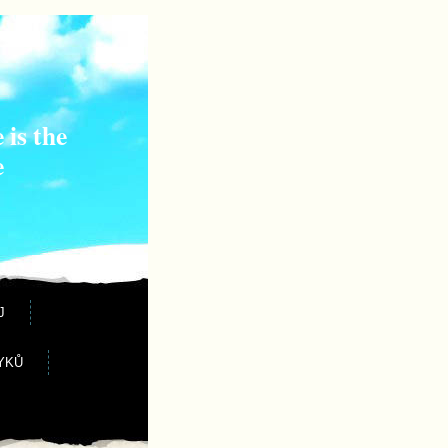
 is the
e
J
YKŮ