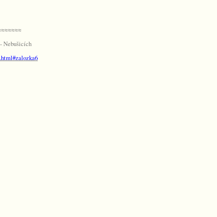
≈≈≈≈≈≈≈
 - Nebušicích
-6.html#zalozka6