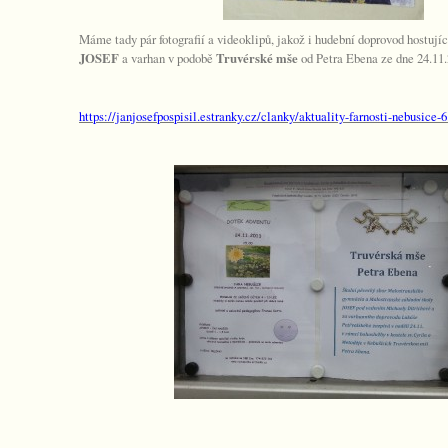
Máme tady pár fotografií a videoklipů, jakož i hudební doprovod hostují
JOSEF
a varhan v podobě
Truvérské mše
od Petra Ebena ze dne 24.11.
https://janjosefpospisil.estranky.cz/clanky/aktuality-farnosti-nebusice