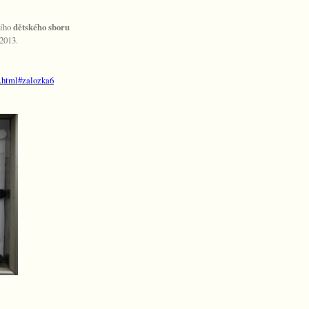
cího
dětského sboru
2013.
-6.html#zalozka6