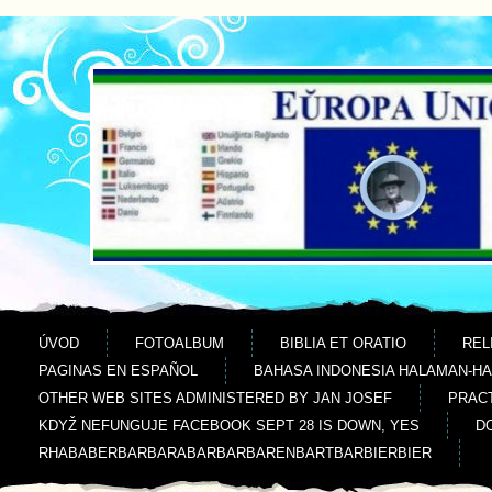
Jdi na obsah
Jdi na menu
ÚVOD
FOTOALBUM
BIBLIA ET ORATIO
REL
PAGINAS EN ESPAÑOL
BAHASA INDONESIA HALAMAN-H
OTHER WEB SITES ADMINISTERED BY JAN JOSEF
PRACT
KDYŽ NEFUNGUJE FACEBOOK SEPT 28 IS DOWN, YES
D
RHABABERBARBARABARBARBARENBARTBARBIERBIER