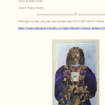
slávě na konci časů.
Amen. Amen. Amen.
≈≈≈≈≈≈≈≈≈≈≈≈≈≈≈≈≈≈≈≈≈≈≈
†
≈≈≈≈≈≈≈≈≈≈≈≈≈≈≈≈
Podívejte se také, jak jsme tuto slavnost dnes 24.11.2013 slavili v Praze
https://janjosefpospisil.estranky.cz/clanky/aktuality-farnosti-nebusice