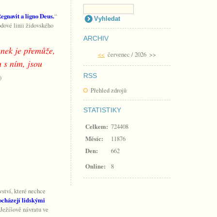
egnavit a ligno Deus.
“
odové linii židovského
ARCHIV
nek je přemůže,
<<
červenec / 2026
>>
u s ním, jsou
RSS
)
Přehled zdrojů
STATISTIKY
Celkem:
724408
Měsíc:
11876
Den:
662
Online:
8
vství, které nechce
rocházejí lidskými
 Ježíšově návratu ve