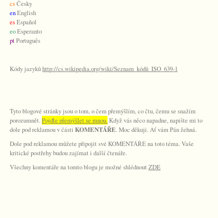
cs
Česky
en
English
es
Español
eo
Esperanto
pt
Português
Kódy jazyků
http://cs.wikipedia.org/wiki/Seznam_kódů_ISO_639-1
Tyto blogové stránky jsou o tom, o čem přemýšlím, co čtu, čemu se snažím
porozumnět.
Pojďte přemýšlet se mnou.
Když vás něco napadne, napište mi to
dole pod reklamou v části
KOMENTÁŘE
. Moc děkuji. Ať vám Pán žehná.
Dole pod reklamou můžete připojit své KOMENTÁŘE na toto téma. Vaše
kritické postřehy budou zajímat i další čtenáře.
Všechny komentáře na tomto blogu je možné shlédnout
ZDE