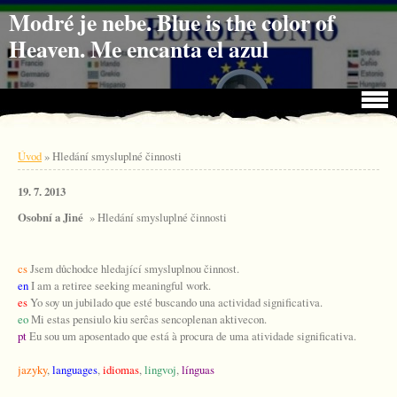
Jdi na obsah
Jdi na menu
Modré je nebe. Blue is the color of
Heaven. Me encanta el azul
Úvod
»
Hledání smysluplné činnosti
19. 7. 2013
Osobní a Jiné
» Hledání smysluplné činnosti
cs
Jsem důchodce hledající smysluplnou činnost.
en
I am a retiree seeking meaningful work.
es
Yo soy un jubilado que esté buscando una actividad significativa.
eo
Mi estas pensiulo kiu serĉas sencoplenan aktivecon.
pt
Eu sou um aposentado que está à procura de uma atividade significativa.
jazyky
,
languages
,
idiomas
,
lingvoj
,
línguas