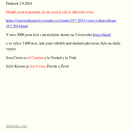
Dodatek 2.9.2014
Dospěl jsem k poznání, že na cestě k cíli je důležitá cesta.
https://janjosefpospisil.estranky.cz/clanky/19.7.2013-vyroci-tohoto-blogu-
19.7.2014.html
V roce 2008 jsem lezl s mexickými skauty na 5-tisícovku
Iztaccíhuatl
a ve výšce 3.800 m.n., kde jsme tábořili pod skalním převisem, bylo na skále
vyryto:
Jesu Cristo es
el Camino
y la Verdad
y la Vida
Ježíš Kristus je
(ta) Cesta
, Pravda a Život
2thelinks.com