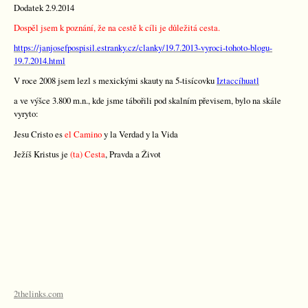
Dodatek 2.9.2014
Dospěl jsem k poznání, že na cestě k cíli je důležitá cesta.
https://janjosefpospisil.estranky.cz/clanky/19.7.2013-vyroci-tohoto-blogu-
19.7.2014.html
V roce 2008 jsem lezl s mexickými skauty na 5-tisícovku
Iztaccíhuatl
a ve výšce 3.800 m.n., kde jsme tábořili pod skalním převisem, bylo na skále
vyryto:
Jesu Cristo es
el Camino
y la Verdad
y la Vida
Ježíš Kristus je
(ta) Cesta
, Pravda a Život
2thelinks.com