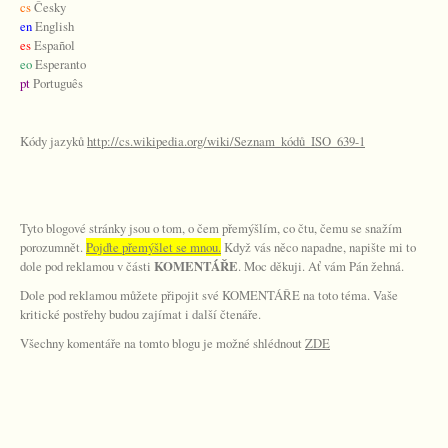
cs
Česky
en
English
es
Español
eo
Esperanto
pt
Português
Kódy jazyků
http://cs.wikipedia.org/wiki/Seznam_kódů_ISO_639-1
Tyto blogové stránky jsou o tom, o čem přemýšlím, co čtu, čemu se snažím
porozumnět.
Pojďte přemýšlet se mnou.
Když vás něco napadne, napište mi to
dole pod reklamou v části
KOMENTÁŘE
. Moc děkuji. Ať vám Pán žehná.
Dole pod reklamou můžete připojit své KOMENTÁŘE na toto téma. Vaše
kritické postřehy budou zajímat i další čtenáře.
Všechny komentáře na tomto blogu je možné shlédnout
ZDE