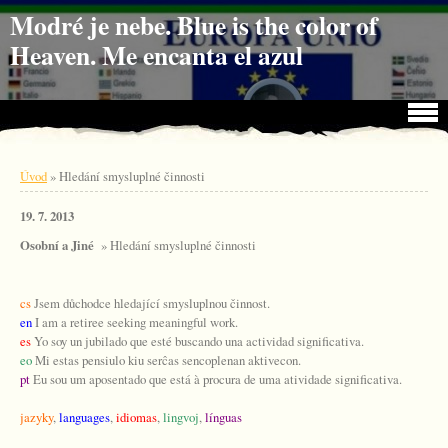
Jdi na obsah
Jdi na menu
Modré je nebe. Blue is the color of
Heaven. Me encanta el azul
Úvod
»
Hledání smysluplné činnosti
19. 7. 2013
Osobní a Jiné
» Hledání smysluplné činnosti
cs
Jsem důchodce hledající smysluplnou činnost.
en
I am a retiree seeking meaningful work.
es
Yo soy un jubilado que esté buscando una actividad significativa.
eo
Mi estas pensiulo kiu serĉas sencoplenan aktivecon.
pt
Eu sou um aposentado que está à procura de uma atividade significativa.
jazyky
,
languages
,
idiomas
,
lingvoj
,
línguas