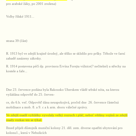
pro arabské žáky, po 2001 zrušena)
Volby říšské 1911...
strana 39 (část)
R. 1913 byl ve zdejší krajině úrodný, ale těžko se sklidilo pro pršky. Téhože ve farní
zahadě zasázeny zákrsky.
R. 1914 postavena péčí dp. provisora Ervína Forejta vúlnice(? nečitelné) a střechy na
kostele a faře...
Dne 23. července podána byla Rakousko Uherskem vládě srbské nóta, na kterou
vyžádána odpověď do 25. červen-
ce, do 6.h. več. Odpověď dána neuspokojivá, pročež dne 26. července částečná
mobilisace a mob. 8. a 9. c a k arm. sboru válečné zprávy.
Ve zdejší osadě vyhlášky vyvolaly velký rozruch i pláč, neboť většiny vojínů ze zdejší
osady rozkaz ten se týkal.
Ihned přijeli důstojník muniční kolony 21. děl. zem. diverse opatřiti ubytování pro
kolonu1., která v Nebušicích