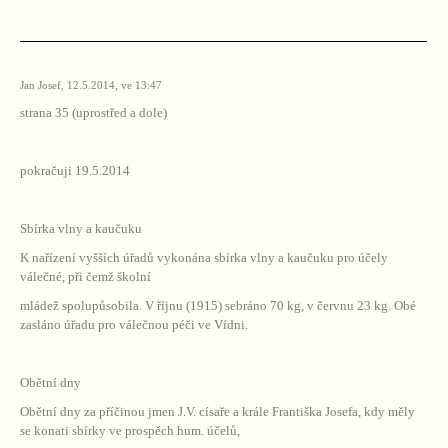
Jan Josef, 12.5.2014, ve 13:47
strana 35 (uprostřed a dole)
pokračuji 19.5.2014
Sbírka vlny a kaučuku
K nařízení vyšších úřadů vykonána sbírka vlny a kaučuku pro účely
válečné, při čemž školní
mládež spolupůsobila. V říjnu (1915) sebráno 70 kg, v červnu 23 kg. Obé
zasláno úřadu pro válečnou péči ve Vídni.
Obětní dny
Obětní dny za příčinou jmen J.V. císaře a krále Františka Josefa, kdy měly
se konati sbírky ve prospěch hum. účelů,