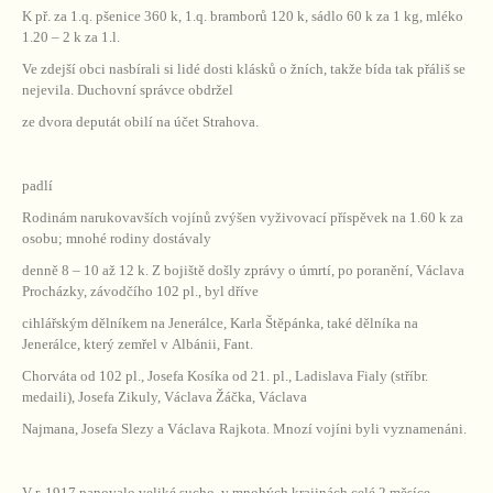
K př. za 1.q. pšenice 360 k, 1.q. bramborů 120 k, sádlo 60 k za 1 kg, mléko
1.20 – 2 k za 1.l.
Ve zdejší obci nasbírali si lidé dosti klásků o žních, takže bída tak přáliš se
nejevila. Duchovní správce obdržel
ze dvora deputát obilí na účet Strahova.
padlí
Rodinám narukovavších vojínů zvýšen vyživovací příspěvek na 1.60 k za
osobu; mnohé rodiny dostávaly
denně 8 – 10 až 12 k. Z bojiště došly zprávy o úmrtí, po poranění, Václava
Procházky, závodčího 102 pl., byl dříve
cihlářským dělníkem na Jenerálce, Karla Štěpánka, také dělníka na
Jenerálce, který zemřel v Albánii, Fant.
Chorváta od 102 pl., Josefa Kosíka od 21. pl., Ladislava Fialy (stříbr.
medaili), Josefa Zikuly, Václava Žáčka, Václava
Najmana, Josefa Slezy a Václava Rajkota. Mnozí vojíni byli vyznamenáni.
V r. 1917 panovalo veliké sucho, v mnohých krajinách celé 2 měsíce