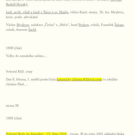
Rudolf Hvoský
,
kníž. arcib. vikář a farář v Šárce u sv. Matěje
, vůdce Katol. strany, Dr. Jos. Myslivec,
konc. prakt. advokátní
Václav
Myslivec
, redaktor „Čecha“ a „Meče“, Josef
Prokop
, rolník, František
Šabata
,
rolník, Antonín
Šachl
,
1908 (část)
Volby do zemského sněmu...
Svěcení Kříž. cesty
Dne 8. března, 1. neděli postní byla
kanonicky zřízena Křížová cesta
ve zdejším
chrámu Páně....
strana 38
1909 (část)
Svěcení školy na Jenerálce – 23. října 1910
... (pozn. JP do roku 2001 základní šloka