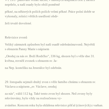
nepršelo, u naší osady bylo obilí poměrně
pěkné, na některých polích polích velmi pěkné. Práce polní dobře se
vykonaly, rolníci větších usedlostí obdr-
želi trvalé dovolené.
Rekvizice zvonů
Veliký zármutek způsoben byl naší osadě odebránímzvonů. Největší
s obrazem Panny Marie s nápisem
„Oroduj za nás sv. Boží Rodičko“, 336 kg, shozen byl s věže dne 31.
května, rovněž zvonek s obrazem sv. Ja-
na Nep. kostelíku na Jenerálce byl odebrán.
29. listopadu sejmuli druhý zvon s věže farního chrámu s obrazem sv.
Václava a nápisem „sv. Václave, oroduj
za nás“, vážil 112 kg. Také tento zvon byl shozen. Než zvony byly
rekvírovány, bylo vždy na rozloučenou vy-
zváněno. Koncem roku byla ohlášena rekvisice píšťal (cínových) z varhan.