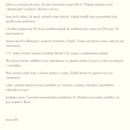
měla se vystrojiti do boje. Na faře ubytován práporčík O. Vyhnal, studující práv
z Kněmostí(? nečitlné). Mužstvo tét ko-
lony bylo řádné, již starší, někteří velmi zbožní. Zdejší chudší ženy pravidelně byly
podělovány polévkou
a kvítím obdarovali. Po třech nedělích přijeli tři oddělení mil. trainu as 250 koní. Ve
farní budově
ubytováni dva důstojníci: poručíci Schmidt a Vaněk. Vojíni od tohoto trainu oslavili zde
narozeniny
J. V. císaře a krále obcujíce službám Božím (18. srpna) a případnému kázání.
Při pobytu těchto oddělení bylo několikráte za silného deště i 6 koní ve faře (ve sklepě)
!, umístěno.
Brzo potom začly boje a úzkost přátel o vojíny. Zdejší duchovní správa brzo po
vypuknutí
války zavedla denně (večer) modlitbu sv. růžence, rozdány obrázky s modlitbou
odpustkovou pro
hodinku smrti. Četnická stanicedodala peněženku Fr. Mrhala, povozníka zdejšího, že
prý zemřel v Brně
strana 40