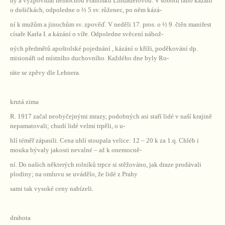
ny a vyzpovídal nemocnou Františku Lindauerovou. V sobotu ráno kázání
o dušičkách, odpoledne o ½ 5 sv. růženec, po něm kázá-
ní k mužům a jinochům sv. zpověď. V neděli 17. pros. o ½ 9. čtěn manifest
císaře Karla I. a kázání o víře. Odpoledne svěcení nábož-
ných předmětů apoštolské pojednání , kázání o kříži, poděkování dp.
misionáři od místního duchovního. Každého dne byly Ro-
ráte se zpěvy dle Lehnera.
krutá zima
R. 1917 začal neobyčejnými mrazy, podobných asi staří lidé v naší krajině
nepamatovali; chudí lidé velmi trpěli, o u-
hlí téměř zápasili. Cena uhlí stoupala velice: 12 – 20 k za 1.q. Chléb i
mouka bývaly jakosti nevalné – až k onemocně-
ní. Do našich některých rolníků trpce si stěžováno, jak draze prodávali
plodiny; na omluvu se uvádělo, že lidé z Prahy
sami tak vysoké ceny nabízeli.
drahota