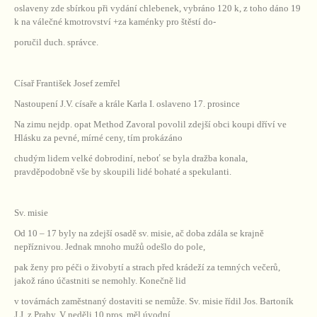
oslaveny zde sbírkou při vydání chlebenek, vybráno 120 k, z toho dáno 19
k na válečné kmotrovství +za kaménky pro štěstí do-
poručil duch. správce.
Císař František Josef zemřel
Nastoupení J.V. císaře a krále Karla I. oslaveno 17. prosince
Na zimu nejdp. opat Method Zavoral povolil zdejší obci koupi dříví ve
Hlásku za pevné, mírné ceny, tím prokázáno
chudým lidem velké dobrodiní, neboť se byla dražba konala,
pravděpodobně vše by skoupili lidé bohaté a spekulanti.
Sv. misie
Od 10 – 17 byly na zdejší osadě sv. misie, ač doba zdála se krajně
nepříznivou. Jednak mnoho mužů odešlo do pole,
pak ženy pro péči o živobytí a strach před krádeží za temných večerů,
jakož ráno účastniti se nemohly. Konečně lid
v továrnách zaměstnaný dostaviti se nemůže. Sv. misie řídil Jos. Bartoník
J.J. z Prahy. V neděli 10 pros. měl úvodní