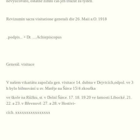
nevyučovalo, ostatné zimní čas jen třikrát za týden.
Revizumin sacra visitatione generali die 26. Maii a.O. 1918
..podpis... + Dr. .... Achiepiscopus
Generál. visitace
V našem vikariátu započala gen. visitace 14. dubna v Dejvicích,odpol. ve 3
h bylo biřmování u sv. Matěje na Šárce 15/4 zkouška
ve škole na Růžku, st. v Dolní Šárce. 17. 18. 19.20 ve farnosti Libocké. 21.
22. a 23. v Břevnově. 27. a 28. v Hostivi-
cích. xxxxxxxxxxxxxxxx