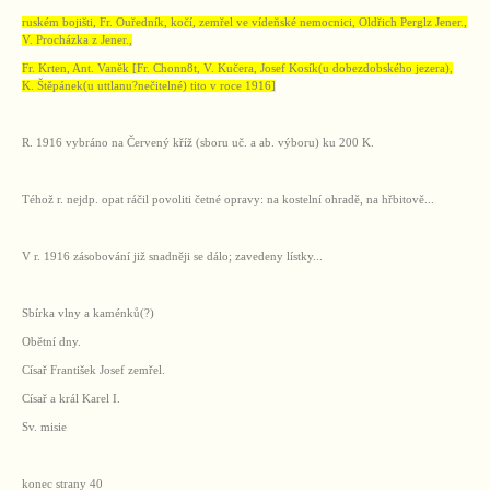
ruském bojišti, Fr. Ouředník, kočí, zemřel ve vídeňské nemocnici, Oldřich Perglz Jener.,
V. Procházka z Jener.,
Fr. Krten, Ant. Vaněk [Fr. Chonn8t, V. Kučera, Josef Kosík(u dobezdobského jezera),
K. Štěpánek(u uttlanu?nečitelné) tito v roce 1916]
R. 1916 vybráno na Červený kříž (sboru uč. a ab. výboru) ku 200 K.
Téhož r. nejdp. opat ráčil povoliti četné opravy: na kostelní ohradě, na hřbitově...
V r. 1916 zásobování již snadněji se dálo; zavedeny lístky...
Sbírka vlny a kaménků(?)
Obětní dny.
Císař František Josef zemřel.
Císař a král Karel I.
Sv. misie
konec strany 40