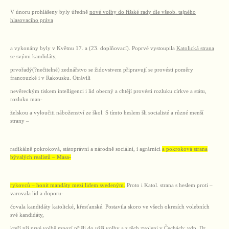
V únoru prohlášeny byly úředně
nové volby do říšské rady dle všeob. tajného
hlasovacího práva
a vykonány byly v Květnu 17. a (23. doplňovací). Poprvé vystoupila
Katolická strana
se svými kandidáty,
prvořadý(?nečitelné) zednářstvo se židovstvem připravují se provésti poměry
francouzké i v Rakousku. Otrávili
nevěreckým tiskem intelligenci i lid obecný a chtějí provésti rozluku církve a státu,
rozluku man-
želskou a vyloučiti náboženství ze škol. S tímto heslem šli socialisté a různé menší
strany –
radikálně pokroková, státoprávní a národně sociální, i agrárníci
a pokroková strana
bývalých realistů – Masa-
rykovců – honit mandáty mezi lidem svedeným.
Proto i Katol. strana s heslem proti –
varovala lid a doporu-
čovala kandidáty katolické, křesťanské. Postavila skoro ve všech okresích volebních
své kandidáty,
kteří při prvé volbě mnozí přišli do užší volby a z těch zvoleni v Čechách:
vdp. Dr.