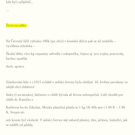
kde byl s přípřeží...
...
Život za války.
Na Červený kříž vybráno 180k (po obci) v kostelní sbírce pak se už nedařilo –
vyvěšena schránka –
Školní dítky více kg cupaniny odvedly i nátepničky, čepice aj. pro vojíny pracovaly,
bavlnu opatřila
duch. správa.
Zásobování lidu v r.1915 zvláště v měsíci červnu bylo obtížné. 16. května zavedeny ve
zdejší obci chlebové
lístky (i na mouku), tlačenice o chléb bývala až životu nebezpečná. Lidé chodili pro
chléb dr. Kamýka z
Kněževse ba do Zákolan. Mouka pšeničná platila se 1 kg 1K 40h ano i 1.60 K – 1.90
K. Soupis zá-
sob konán byl vícekrát. V měsíci červnu stát zabavil pšenici, žito, ječmen, kukuřici, jak
se oddělí od půddy.