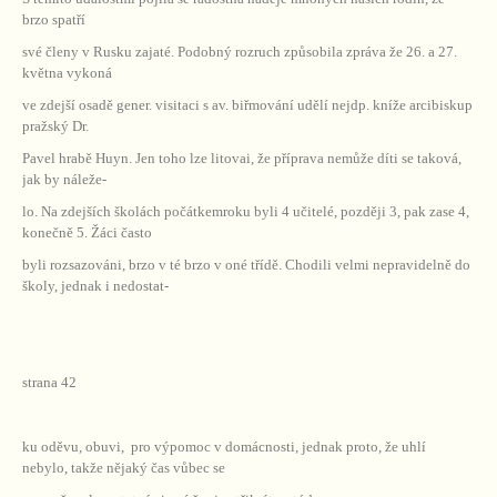
brzo spatří
své členy v Rusku zajaté. Podobný rozruch způsobila zpráva že 26. a 27.
května vykoná
ve zdejší osadě gener. visitaci s av. biřmování udělí nejdp. kníže arcibiskup
pražský Dr.
Pavel hrabě Huyn. Jen toho lze litovai, že příprava nemůže díti se taková,
jak by náleže-
lo. Na zdejších školách počátkemroku byli 4 učitelé, později 3, pak zase 4,
konečně 5. Žáci často
byli rozsazováni, brzo v té brzo v oné třídě. Chodili velmi nepravidelně do
školy, jednak i nedostat-
strana 42
ku oděvu, obuvi,
pro výpomoc v domácnosti, jednak proto, že uhlí
nebylo, takže nějaký čas vůbec se