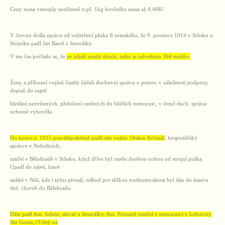
Ceny masa vstouply nezřízeně n.př. 1kg hovězího masa až 4.40K!
V červnu došla zpráva od velitelství pluku 8.zemského, že 9. prosince 1914 v Srbsku u
Stojníku padl Jan Bareš z Jenerálky.
V ten čas počítalo se, že
ze zdejší osady slouží, nebo je odvedeno 364 mužův.
Ženy a příbuzní vojínů častěji žádali duchovní správu o pomoc v záležitosti podpory,
dopisů do zajetí
hledání nezvěstných, přeložení raněných do bližších nemocnic, v čemž duch. správa
ochotně vyhověla.
Do konce z. 1915 pravděpodobně padli tito vojíni: Otakar Krčmář
, hospodářský
správce v Nebušicích,
umřel v Bělohradě v Srbsku, když dříve byl raněn doobou nohou od strojní pušky.
Upadl do zajetí, které
snášel v Niši, kde i tyfus přestál, odkud pro těžkou trudnomyslnost byl dán do ústavu
duš. chorob do Bělehradu.
Dále padl Ant. Schön, slevač z Jenerálky, Ant. Pomajzl (umřel v nemocnici v Lehovci),
Jan Geran,19.letý na