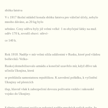
sbírka šatstva
V r. 1917 školní mládež konala sbírku šatstva pro válečné účely, nebylo
mnoho dáváno, as 20 kg bylo
sebráno. Ceny oděvu byly již velmi velké: 1 m obyčejné látky na muž.
oděv 170 k, rovněž obuvi: střeví-
ce 140 k.
Rok 1918. Naděje v mír velmi ožila událostmi v Rusku, které pod vládou
bolševiků /Velko-
Rusko) demobilisovalo armádu a konečně uzavřelo mír, když dříve tak
učinila Ukrajina, která
se prohlásila samostatnou republikou. K zavedení pořádku, k vyčistění
Ukrajiny od plenicích
tlup, hlavně však k zabezpečení dovozu poživatin vniklo i rakouské
vojsko do Ukrajiny.
S těmito událostmi pojila se radostná naděje mnohých našich rodin, že