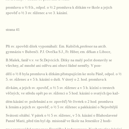
promluvu o ½ 9.h., odpol. o ½ 2 promluva k dítkám ve škole a jejich
zpověď o ½ 3 sv. růženec a ve 3. kázání.
strana 41
Při sv. zpovědi dítek vypomáhali: Em. Kubíček,profesor na arcib.
gymnáziu v Bubenči. P.J. Ovečka S.J., Fr. Hiber, em. děkan z Liboce,
B.Mašek, farář v.v. ve St.Dejvicích. Dítky na malý počet dostavily se
všechny, ač mnohé ani oděvu ani obuvi řádné neměly. V pon-
dělí o ½ 8 byla promluva k dítkám přistupujícím ke stolu Páně, odpol. o ½
5. sv. růženec a v 5 h. kázání o duši. V úterý o 2. hod. promluva k
dívkám, a jejich sv. zpověď, o ½ 5 sv. růženec a v 5 h. kízíní o trestech
věčných; ve středu opět po sv. růženci o 5 hod. kázání o svatých (po kaž-
dém kázání sv. požehnání a sv. zpověď) Ve čtvrtek o 2 hod. promluva
k ženám a jejich sv. zpověď; o ½ 5 sv. růženec a pakkázání o Nejsvětější
Svátosti oltářní. V pátek o ½ 5 sv. růženec, v 5 h. kázání o Blahoslavené
Panně Marii, před tím byl dp. misionář ve škole na Jenerálce 2 hodi-