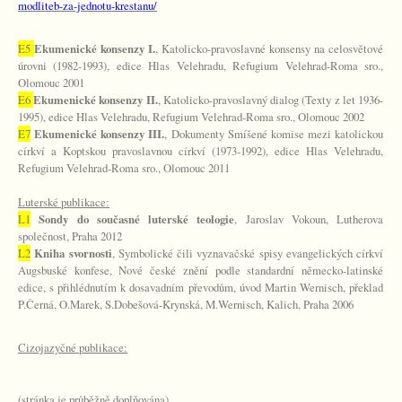
modliteb-za-jednotu-krestanu/
E5
Ekumenické konsenzy I.
, Katolicko-pravoslavné konsensy na celosvětové
úrovni (1982-1993), edice Hlas Velehradu, Refugium Velehrad-Roma sro.,
Olomouc 2001
E6
Ekumenické konsenzy II.
, Katolicko-pravoslavný dialog (Texty z let 1936-
1995), edice Hlas Velehradu, Refugium Velehrad-Roma sro., Olomouc 2002
E7
Ekumenické konsenzy III.
, Dokumenty Smíšené komise mezi katolickou
církví a Koptskou pravoslavnou církví (1973-1992), edice Hlas Velehradu,
Refugium Velehrad-Roma sro., Olomouc 2011
Luterské publikace:
L1
Sondy do současné luterské teologie
, Jaroslav Vokoun, Lutherova
společnost, Praha 2012
L2
Kniha svornosti
, Symbolické čili vyznavačské spisy evangelických církví
Augsbuské konfese, Nové české znění podle standardní německo-latinské
edice, s přihlédnutím k dosavadním převodům, úvod Martin Wernisch, překlad
P.Černá, O.Marek, S.Dobešová-Krynská, M.Wernisch, Kalich, Praha 2006
Cizojazyčné publikace:
(stránka je průběžně doplňována)