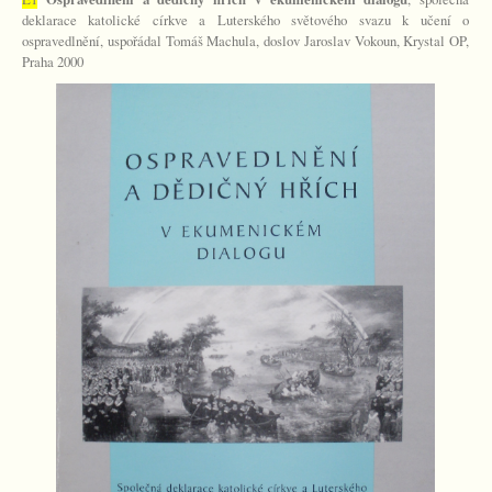
deklarace katolické církve a Luterského světového svazu k učení o
ospravedlnění, uspořádal Tomáš Machula, doslov Jaroslav Vokoun, Krystal OP,
Praha 2000