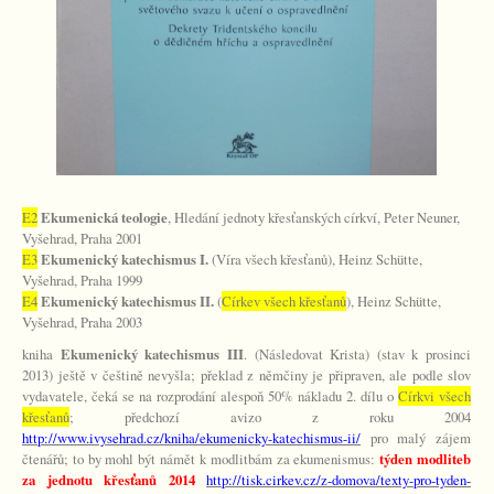
E2
Ekumenická teologie
, Hledání jednoty křesťanských církví, Peter Neuner,
Vyšehrad, Praha 2001
E3
Ekumenický katechismus
I.
(Víra všech křesťanů), Heinz Schütte,
Vyšehrad, Praha 1999
E4
Ekumenický katechismus II.
(
Církev všech křesťanů
), Heinz Schütte,
Vyšehrad, Praha 2003
kniha
Ekumenický katechismus III
. (Následovat Krista) (stav k prosinci
2013) ještě v češtině nevyšla; překlad z němčiny je připraven, ale podle slov
vydavatele, čeká se na rozprodání alespoň 50% nákladu 2. dílu o
Církvi všech
křesťanů
; předchozí avizo z roku 2004
http://www.ivysehrad.cz/kniha/ekumenicky-katechismus-ii/
pro malý zájem
čtenářů; to by mohl být námět k modlitbám za ekumenismus:
týden modliteb
za jednotu křesťanů 2014
http://tisk.cirkev.cz/z-domova/texty-pro-tyden-