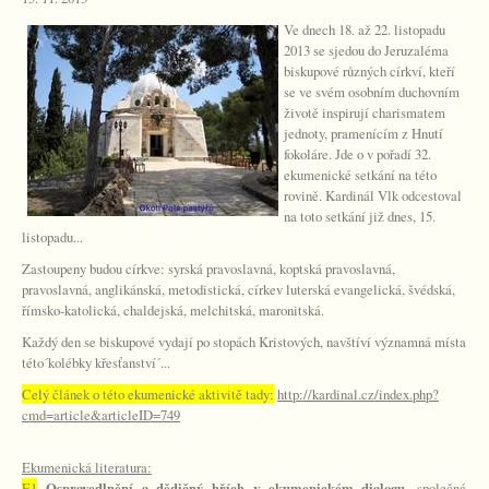
Ve dnech 18. až 22. listopadu
2013 se sjedou do Jeruzaléma
biskupové různých církví, kteří
se ve svém osobním duchovním
životě inspirují charismatem
jednoty, pramenícím z Hnutí
fokoláre. Jde o v pořadí 32.
ekumenické setkání na této
rovině. Kardinál Vlk odcestoval
na toto setkání již dnes, 15.
listopadu...
Zastoupeny budou církve: syrská pravoslavná, koptská pravoslavná,
pravoslavná, anglikánská, metodistická, církev luterská evangelická, švédská,
římsko-katolická, chaldejská, melchitská, maronitská.
Každý den se biskupové vydají po stopách Kristových, navštíví významná místa
této´kolébky křesťanství´...
Celý článek o této ekumenické aktivitě tady:
http://kardinal.cz/index.php?
cmd=article&articleID=749
Ekumenická literatura:
E1
Ospravedlnění a dědičný hřích v ekumenickém dialogu
, společná