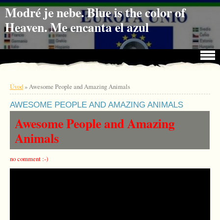
Jdi na obsah
Jdi na menu
Modré je nebe. Blue is the color of
Heaven. Me encanta el azul
Úvod
»
Awesome People and Amazing Animals
AWESOME PEOPLE AND AMAZING ANIMALS
Awesome People and Amazing
Animals
no comment :-)