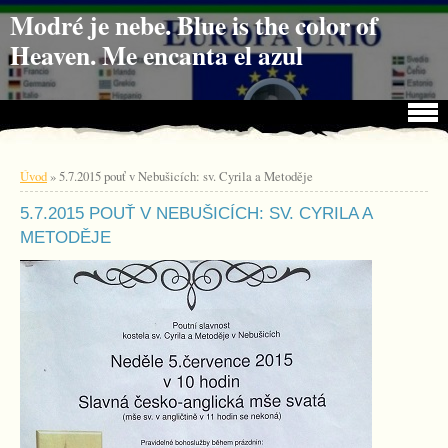
Jdi na obsah
Jdi na menu
Modré je nebe. Blue is the color of
Heaven. Me encanta el azul
Úvod
»
5.7.2015 pouť v Nebušicích: sv. Cyrila a Metoděje
5.7.2015 POUŤ V NEBUŠICÍCH: SV. CYRILA A
METODĚJE