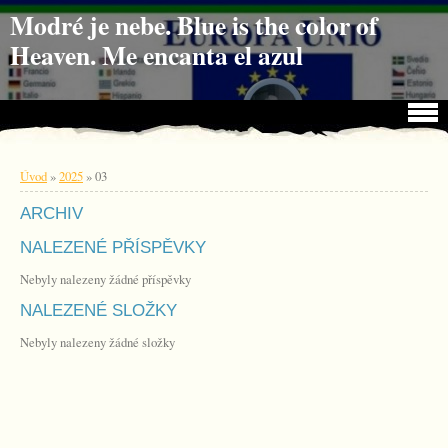
Jdi na obsah
Jdi na menu
Modré je nebe. Blue is the color of
Heaven. Me encanta el azul
Úvod
»
2025
»
03
ARCHIV
NALEZENÉ PŘÍSPĚVKY
Nebyly nalezeny žádné příspěvky
NALEZENÉ SLOŽKY
Nebyly nalezeny žádné složky